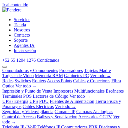
Ir al contenido
Servicios
Tienda
Nosotros
Contacto
Soporte
Agentes IA
Inicia sesión
+52 55 1204 1276
Contáctanos
Computadoras y Componentes
Procesadores
Tarjetas Madre
Tarjetas de Video
Memoria RAM
Gabinetes PC
Ver todo →
Redes
Switches
Routers
Access Points
Cables y Conectores
Fibra
Optica
Ver todo →
Impresión y Punto de Venta
Impresoras
Multifuncionales
Escáneres
Terminales POS
Lectores de Código
Ver todo →
UPS / Energía
UPS
PDU
Fuentes de Alimentacion
Tierra Fisica y
Pararrayos
Cables Electricos
Ver todo →
Seguridad y Videovigilancia
Camaras IP
Camaras Analogicas
Control de Acceso
Balizas y Senalizacion
Accesorios CCTV
Ver
todo →
Telefonía IP / VoIP
Teléfonos IP
Conmutadores PBX
Diademas y