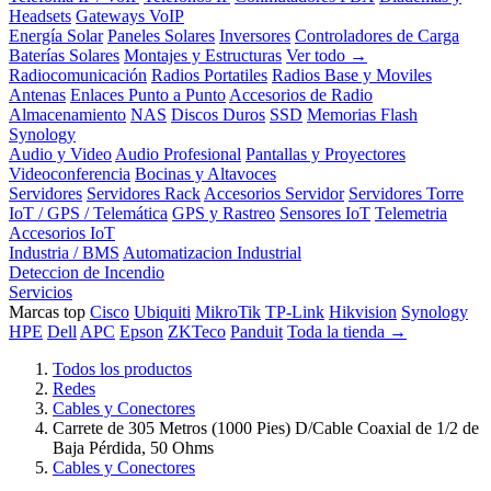
Headsets
Gateways VoIP
Energía Solar
Paneles Solares
Inversores
Controladores de Carga
Baterías Solares
Montajes y Estructuras
Ver todo →
Radiocomunicación
Radios Portatiles
Radios Base y Moviles
Antenas
Enlaces Punto a Punto
Accesorios de Radio
Almacenamiento
NAS
Discos Duros
SSD
Memorias Flash
Synology
Audio y Video
Audio Profesional
Pantallas y Proyectores
Videoconferencia
Bocinas y Altavoces
Servidores
Servidores Rack
Accesorios Servidor
Servidores Torre
IoT / GPS / Telemática
GPS y Rastreo
Sensores IoT
Telemetria
Accesorios IoT
Industria / BMS
Automatizacion Industrial
Deteccion de Incendio
Servicios
Marcas top
Cisco
Ubiquiti
MikroTik
TP-Link
Hikvision
Synology
HPE
Dell
APC
Epson
ZKTeco
Panduit
Toda la tienda →
Todos los productos
Redes
Cables y Conectores
Carrete de 305 Metros (1000 Pies) D/Cable Coaxial de 1/2 de
Baja Pérdida, 50 Ohms
Cables y Conectores