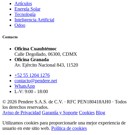
Artículos
Energía Solar
Tecnología
Inteligencia Artificial
Odoo
Contacto
Oficina Cuauhtémoc
Calle Degollado, 06300, CDMX
Oficina Granada
Av. Ejército Nacional 843, 11520
+52 55 1204 1276
contacto@pendere.net
WhatsApp
L-V: 9:00 - 18:00
© 2026 Pendere S.A.S. de C.V. · RFC PEN180418AH0 · Todos
los derechos reservados.
Aviso de Privacidad
Garantía y Soporte
Cookies
Blog
Utilizamos cookies para proporcionarle una mejor experiencia de
usuario en este sitio web.
Política de cookies