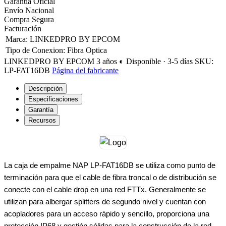
Garantía Oficial
Envío Nacional
Compra Segura
Facturación
Marca
:
LINKEDPRO BY EPCOM
Tipo de Conexion
:
Fibra Optica
LINKEDPRO BY EPCOM
3 años
◐ Disponible · 3-5 días
SKU:
LP-FAT16DB
Página del fabricante
Descripción
Especificaciones
Garantía
Recursos
La caja de empalme NAP LP-FAT16DB se utiliza como punto de
terminación para que el cable de fibra troncal o de distribución se
conecte con el cable drop en una red FTTx. Generalmente se
utilizan para albergar splitters de segundo nivel y cuentan con
acopladores para un acceso rápido y sencillo, proporciona una
protección IP68 y gestión sólidas para la construcción de la red