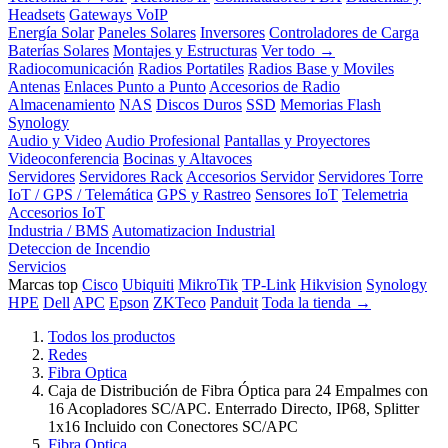
Headsets
Gateways VoIP
Energía Solar
Paneles Solares
Inversores
Controladores de Carga
Baterías Solares
Montajes y Estructuras
Ver todo →
Radiocomunicación
Radios Portatiles
Radios Base y Moviles
Antenas
Enlaces Punto a Punto
Accesorios de Radio
Almacenamiento
NAS
Discos Duros
SSD
Memorias Flash
Synology
Audio y Video
Audio Profesional
Pantallas y Proyectores
Videoconferencia
Bocinas y Altavoces
Servidores
Servidores Rack
Accesorios Servidor
Servidores Torre
IoT / GPS / Telemática
GPS y Rastreo
Sensores IoT
Telemetria
Accesorios IoT
Industria / BMS
Automatizacion Industrial
Deteccion de Incendio
Servicios
Marcas top
Cisco
Ubiquiti
MikroTik
TP-Link
Hikvision
Synology
HPE
Dell
APC
Epson
ZKTeco
Panduit
Toda la tienda →
Todos los productos
Redes
Fibra Optica
Caja de Distribución de Fibra Óptica para 24 Empalmes con
16 Acopladores SC/APC. Enterrado Directo, IP68, Splitter
1x16 Incluido con Conectores SC/APC
Fibra Optica