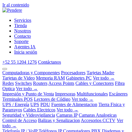
Ir al contenido
Servicios
Tienda
Nosotros
Contacto
Soporte
Agentes IA
Inicia sesión
+52 55 1204 1276
Contáctanos
Computadoras y Componentes
Procesadores
Tarjetas Madre
Tarjetas de Video
Memoria RAM
Gabinetes PC
Ver todo →
Redes
Switches
Routers
Access Points
Cables y Conectores
Fibra
Optica
Ver todo →
Impresión y Punto de Venta
Impresoras
Multifuncionales
Escáneres
Terminales POS
Lectores de Código
Ver todo →
UPS / Energía
UPS
PDU
Fuentes de Alimentacion
Tierra Fisica y
Pararrayos
Cables Electricos
Ver todo →
Seguridad y Videovigilancia
Camaras IP
Camaras Analogicas
Control de Acceso
Balizas y Senalizacion
Accesorios CCTV
Ver
todo →
Telefonía IP / VoIP
Teléfonos IP
Conmutadores PBX
Diademas y