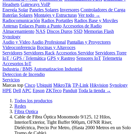
Headsets
Gateways VoIP
Energía Solar
Paneles Solares
Inversores
Controladores de Carga
Baterías Solares
Montajes y Estructuras
Ver todo →
Radiocomunicación
Radios Portatiles
Radios Base y Moviles
Antenas
Enlaces Punto a Punto
Accesorios de Radio
Almacenamiento
NAS
Discos Duros
SSD
Memorias Flash
Synology
Audio y Video
Audio Profesional
Pantallas y Proyectores
Videoconferencia
Bocinas y Altavoces
Servidores
Servidores Rack
Accesorios Servidor
Servidores Torre
IoT / GPS / Telemática
GPS y Rastreo
Sensores IoT
Telemetria
Accesorios IoT
Industria / BMS
Automatizacion Industrial
Deteccion de Incendio
Servicios
Marcas top
Cisco
Ubiquiti
MikroTik
TP-Link
Hikvision
Synology
HPE
Dell
APC
Epson
ZKTeco
Panduit
Toda la tienda →
Todos los productos
Redes
Fibra Optica
Cable de Fibra Óptica Monomodo 9/125, 12 Hilos,
Interior/Exterior, Tight Buffer 900µm, OFNR Riser,
Dieléctrica, Precio Por Metro, (Hasta 2000 Metros en un Solo
Tramo de Cable)