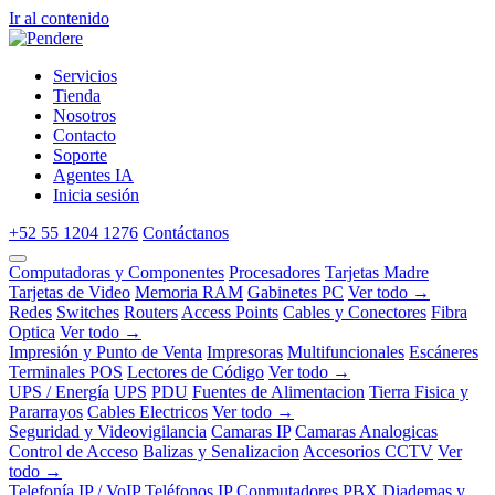
Ir al contenido
Servicios
Tienda
Nosotros
Contacto
Soporte
Agentes IA
Inicia sesión
+52 55 1204 1276
Contáctanos
Computadoras y Componentes
Procesadores
Tarjetas Madre
Tarjetas de Video
Memoria RAM
Gabinetes PC
Ver todo →
Redes
Switches
Routers
Access Points
Cables y Conectores
Fibra
Optica
Ver todo →
Impresión y Punto de Venta
Impresoras
Multifuncionales
Escáneres
Terminales POS
Lectores de Código
Ver todo →
UPS / Energía
UPS
PDU
Fuentes de Alimentacion
Tierra Fisica y
Pararrayos
Cables Electricos
Ver todo →
Seguridad y Videovigilancia
Camaras IP
Camaras Analogicas
Control de Acceso
Balizas y Senalizacion
Accesorios CCTV
Ver
todo →
Telefonía IP / VoIP
Teléfonos IP
Conmutadores PBX
Diademas y