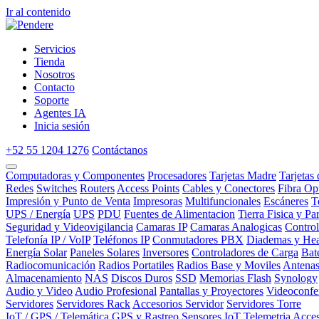
Ir al contenido
Servicios
Tienda
Nosotros
Contacto
Soporte
Agentes IA
Inicia sesión
+52 55 1204 1276
Contáctanos
Computadoras y Componentes
Procesadores
Tarjetas Madre
Tarjetas
Redes
Switches
Routers
Access Points
Cables y Conectores
Fibra Op
Impresión y Punto de Venta
Impresoras
Multifuncionales
Escáneres
T
UPS / Energía
UPS
PDU
Fuentes de Alimentacion
Tierra Fisica y Pa
Seguridad y Videovigilancia
Camaras IP
Camaras Analogicas
Contro
Telefonía IP / VoIP
Teléfonos IP
Conmutadores PBX
Diademas y Hea
Energía Solar
Paneles Solares
Inversores
Controladores de Carga
Bat
Radiocomunicación
Radios Portatiles
Radios Base y Moviles
Antena
Almacenamiento
NAS
Discos Duros
SSD
Memorias Flash
Synology
Audio y Video
Audio Profesional
Pantallas y Proyectores
Videoconfe
Servidores
Servidores Rack
Accesorios Servidor
Servidores Torre
IoT / GPS / Telemática
GPS y Rastreo
Sensores IoT
Telemetria
Acces