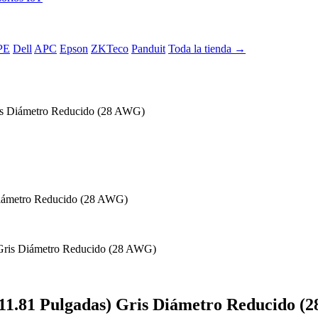
PE
Dell
APC
Epson
ZKTeco
Panduit
Toda la tienda →
ris Diámetro Reducido (28 AWG)
(11.81 Pulgadas) Gris Diámetro Reducido (