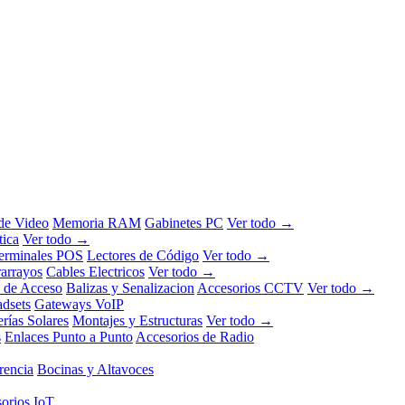
 de Video
Memoria RAM
Gabinetes PC
Ver todo →
tica
Ver todo →
erminales POS
Lectores de Código
Ver todo →
rarrayos
Cables Electricos
Ver todo →
l de Acceso
Balizas y Senalizacion
Accesorios CCTV
Ver todo →
dsets
Gateways VoIP
erías Solares
Montajes y Estructuras
Ver todo →
s
Enlaces Punto a Punto
Accesorios de Radio
rencia
Bocinas y Altavoces
orios IoT