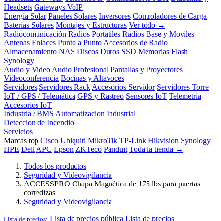
Headsets
Gateways VoIP
Energía Solar
Paneles Solares
Inversores
Controladores de Carga
Baterías Solares
Montajes y Estructuras
Ver todo →
Radiocomunicación
Radios Portatiles
Radios Base y Moviles
Antenas
Enlaces Punto a Punto
Accesorios de Radio
Almacenamiento
NAS
Discos Duros
SSD
Memorias Flash
Synology
Audio y Video
Audio Profesional
Pantallas y Proyectores
Videoconferencia
Bocinas y Altavoces
Servidores
Servidores Rack
Accesorios Servidor
Servidores Torre
IoT / GPS / Telemática
GPS y Rastreo
Sensores IoT
Telemetria
Accesorios IoT
Industria / BMS
Automatizacion Industrial
Deteccion de Incendio
Servicios
Marcas top
Cisco
Ubiquiti
MikroTik
TP-Link
Hikvision
Synology
HPE
Dell
APC
Epson
ZKTeco
Panduit
Toda la tienda →
Todos los productos
Seguridad y Videovigilancia
ACCESSPRO Chapa Magnética de 175 lbs para puertas
corredizas
Seguridad y Videovigilancia
Lista de precios pública
Lista de precios
Lista de precios: