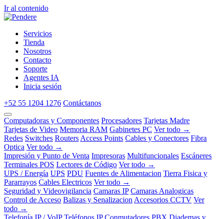
Ir al contenido
Servicios
Tienda
Nosotros
Contacto
Soporte
Agentes IA
Inicia sesión
+52 55 1204 1276
Contáctanos
Computadoras y Componentes
Procesadores
Tarjetas Madre
Tarjetas de Video
Memoria RAM
Gabinetes PC
Ver todo →
Redes
Switches
Routers
Access Points
Cables y Conectores
Fibra
Optica
Ver todo →
Impresión y Punto de Venta
Impresoras
Multifuncionales
Escáneres
Terminales POS
Lectores de Código
Ver todo →
UPS / Energía
UPS
PDU
Fuentes de Alimentacion
Tierra Fisica y
Pararrayos
Cables Electricos
Ver todo →
Seguridad y Videovigilancia
Camaras IP
Camaras Analogicas
Control de Acceso
Balizas y Senalizacion
Accesorios CCTV
Ver
todo →
Telefonía IP / VoIP
Teléfonos IP
Conmutadores PBX
Diademas y