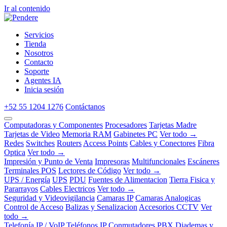
Ir al contenido
Servicios
Tienda
Nosotros
Contacto
Soporte
Agentes IA
Inicia sesión
+52 55 1204 1276
Contáctanos
Computadoras y Componentes
Procesadores
Tarjetas Madre
Tarjetas de Video
Memoria RAM
Gabinetes PC
Ver todo →
Redes
Switches
Routers
Access Points
Cables y Conectores
Fibra
Optica
Ver todo →
Impresión y Punto de Venta
Impresoras
Multifuncionales
Escáneres
Terminales POS
Lectores de Código
Ver todo →
UPS / Energía
UPS
PDU
Fuentes de Alimentacion
Tierra Fisica y
Pararrayos
Cables Electricos
Ver todo →
Seguridad y Videovigilancia
Camaras IP
Camaras Analogicas
Control de Acceso
Balizas y Senalizacion
Accesorios CCTV
Ver
todo →
Telefonía IP / VoIP
Teléfonos IP
Conmutadores PBX
Diademas y