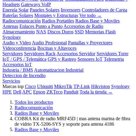
Headsets
Gateways VoIP
Energía Solar
Paneles Solares
Inversores
Controladores de Carga
Baterías Solares
Montajes y Estructuras
Ver todo →
Radiocomunicación
Radios Portatiles
Radios Base y Moviles
Antenas
Enlaces Punto a Punto
Accesorios de Radio
Almacenamiento
NAS
Discos Duros
SSD
Memorias Flash
Synology
Audio y Video
Audio Profesional
Pantallas y Proyectores
Videoconferencia
Bocinas y Altavoces
Servidores
Servidores Rack
Accesorios Servidor
Servidores Torre
IoT / GPS / Telemática
GPS y Rastreo
Sensores IoT
Telemetria
Accesorios IoT
Industria / BMS
Automatizacion Industrial
Deteccion de Incendio
Servicios
Marcas top
Cisco
Ubiquiti
MikroTik
TP-Link
Hikvision
Synology
HPE
Dell
APC
Epson
ZKTeco
Panduit
Toda la tienda →
Todos los productos
Radiocomunicación
Radios Base y Moviles
COBRA Kit de radio MRF45D | mas antena marina de fibra
de vidrio TX-5206-SYS y soporte para antena 4186
Radios Base y Moviles