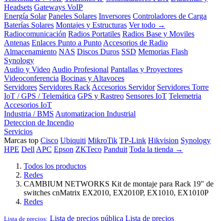
Headsets
Gateways VoIP
Energía Solar
Paneles Solares
Inversores
Controladores de Carga
Baterías Solares
Montajes y Estructuras
Ver todo →
Radiocomunicación
Radios Portatiles
Radios Base y Moviles
Antenas
Enlaces Punto a Punto
Accesorios de Radio
Almacenamiento
NAS
Discos Duros
SSD
Memorias Flash
Synology
Audio y Video
Audio Profesional
Pantallas y Proyectores
Videoconferencia
Bocinas y Altavoces
Servidores
Servidores Rack
Accesorios Servidor
Servidores Torre
IoT / GPS / Telemática
GPS y Rastreo
Sensores IoT
Telemetria
Accesorios IoT
Industria / BMS
Automatizacion Industrial
Deteccion de Incendio
Servicios
Marcas top
Cisco
Ubiquiti
MikroTik
TP-Link
Hikvision
Synology
HPE
Dell
APC
Epson
ZKTeco
Panduit
Toda la tienda →
Todos los productos
Redes
CAMBIUM NETWORKS Kit de montaje para Rack 19" de
switches cnMatrix EX2010, EX2010P, EX1010, EX1010P
Redes
Lista de precios pública
Lista de precios
Lista de precios: