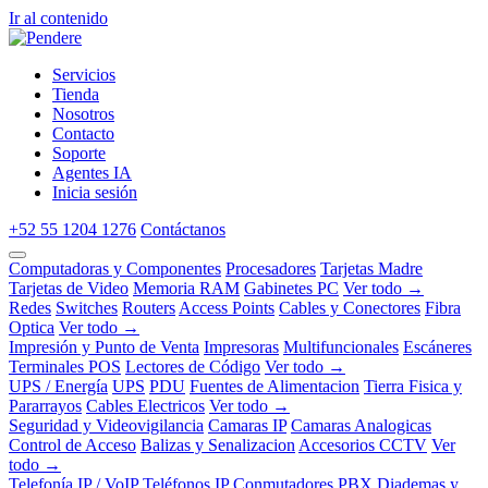
Ir al contenido
Servicios
Tienda
Nosotros
Contacto
Soporte
Agentes IA
Inicia sesión
+52 55 1204 1276
Contáctanos
Computadoras y Componentes
Procesadores
Tarjetas Madre
Tarjetas de Video
Memoria RAM
Gabinetes PC
Ver todo →
Redes
Switches
Routers
Access Points
Cables y Conectores
Fibra
Optica
Ver todo →
Impresión y Punto de Venta
Impresoras
Multifuncionales
Escáneres
Terminales POS
Lectores de Código
Ver todo →
UPS / Energía
UPS
PDU
Fuentes de Alimentacion
Tierra Fisica y
Pararrayos
Cables Electricos
Ver todo →
Seguridad y Videovigilancia
Camaras IP
Camaras Analogicas
Control de Acceso
Balizas y Senalizacion
Accesorios CCTV
Ver
todo →
Telefonía IP / VoIP
Teléfonos IP
Conmutadores PBX
Diademas y