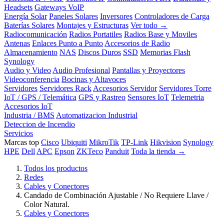
Headsets
Gateways VoIP
Energía Solar
Paneles Solares
Inversores
Controladores de Carga
Baterías Solares
Montajes y Estructuras
Ver todo →
Radiocomunicación
Radios Portatiles
Radios Base y Moviles
Antenas
Enlaces Punto a Punto
Accesorios de Radio
Almacenamiento
NAS
Discos Duros
SSD
Memorias Flash
Synology
Audio y Video
Audio Profesional
Pantallas y Proyectores
Videoconferencia
Bocinas y Altavoces
Servidores
Servidores Rack
Accesorios Servidor
Servidores Torre
IoT / GPS / Telemática
GPS y Rastreo
Sensores IoT
Telemetria
Accesorios IoT
Industria / BMS
Automatizacion Industrial
Deteccion de Incendio
Servicios
Marcas top
Cisco
Ubiquiti
MikroTik
TP-Link
Hikvision
Synology
HPE
Dell
APC
Epson
ZKTeco
Panduit
Toda la tienda →
Todos los productos
Redes
Cables y Conectores
Candado de Combinación Ajustable / No Requiere Llave /
Color Natural.
Cables y Conectores