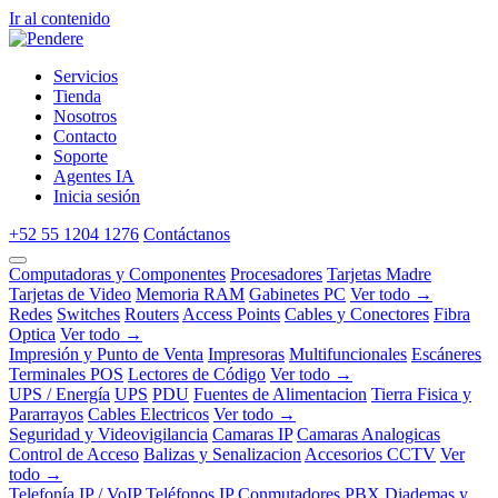
Ir al contenido
Servicios
Tienda
Nosotros
Contacto
Soporte
Agentes IA
Inicia sesión
+52 55 1204 1276
Contáctanos
Computadoras y Componentes
Procesadores
Tarjetas Madre
Tarjetas de Video
Memoria RAM
Gabinetes PC
Ver todo →
Redes
Switches
Routers
Access Points
Cables y Conectores
Fibra
Optica
Ver todo →
Impresión y Punto de Venta
Impresoras
Multifuncionales
Escáneres
Terminales POS
Lectores de Código
Ver todo →
UPS / Energía
UPS
PDU
Fuentes de Alimentacion
Tierra Fisica y
Pararrayos
Cables Electricos
Ver todo →
Seguridad y Videovigilancia
Camaras IP
Camaras Analogicas
Control de Acceso
Balizas y Senalizacion
Accesorios CCTV
Ver
todo →
Telefonía IP / VoIP
Teléfonos IP
Conmutadores PBX
Diademas y