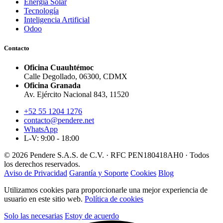
Energía Solar
Tecnología
Inteligencia Artificial
Odoo
Contacto
Oficina Cuauhtémoc
Calle Degollado, 06300, CDMX
Oficina Granada
Av. Ejército Nacional 843, 11520
+52 55 1204 1276
contacto@pendere.net
WhatsApp
L-V: 9:00 - 18:00
© 2026 Pendere S.A.S. de C.V. · RFC PEN180418AH0 · Todos
los derechos reservados.
Aviso de Privacidad
Garantía y Soporte
Cookies
Blog
Utilizamos cookies para proporcionarle una mejor experiencia de
usuario en este sitio web.
Política de cookies
Solo las necesarias
Estoy de acuerdo