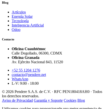
Blog
Artículos
Energía Solar
Tecnología
Inteligencia Artificial
Odoo
Contacto
Oficina Cuauhtémoc
Calle Degollado, 06300, CDMX
Oficina Granada
Av. Ejército Nacional 843, 11520
+52 55 1204 1276
contacto@pendere.net
WhatsApp
L-V: 9:00 - 18:00
© 2026 Pendere S.A.S. de C.V. · RFC PEN180418AH0 · Todos
los derechos reservados.
Aviso de Privacidad
Garantía y Soporte
Cookies
Blog
Utilizamos cookies para proporcionarle una mejor experiencia de