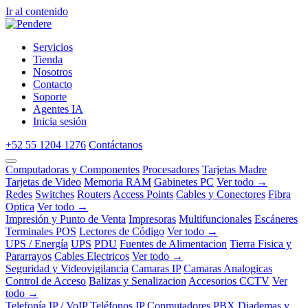
Ir al contenido
Servicios
Tienda
Nosotros
Contacto
Soporte
Agentes IA
Inicia sesión
+52 55 1204 1276
Contáctanos
Computadoras y Componentes
Procesadores
Tarjetas Madre
Tarjetas de Video
Memoria RAM
Gabinetes PC
Ver todo →
Redes
Switches
Routers
Access Points
Cables y Conectores
Fibra
Optica
Ver todo →
Impresión y Punto de Venta
Impresoras
Multifuncionales
Escáneres
Terminales POS
Lectores de Código
Ver todo →
UPS / Energía
UPS
PDU
Fuentes de Alimentacion
Tierra Fisica y
Pararrayos
Cables Electricos
Ver todo →
Seguridad y Videovigilancia
Camaras IP
Camaras Analogicas
Control de Acceso
Balizas y Senalizacion
Accesorios CCTV
Ver
todo →
Telefonía IP / VoIP
Teléfonos IP
Conmutadores PBX
Diademas y