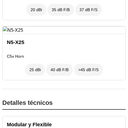
20 dBi
35 dB F/B
37 dB F/S
N5-X25
C5x Horn
25 dBi
40 dB F/B
>45 dB F/S
Detalles técnicos
Modular y Flexible