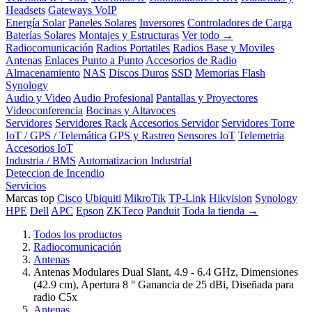
Headsets
Gateways VoIP
Energía Solar
Paneles Solares
Inversores
Controladores de Carga
Baterías Solares
Montajes y Estructuras
Ver todo →
Radiocomunicación
Radios Portatiles
Radios Base y Moviles
Antenas
Enlaces Punto a Punto
Accesorios de Radio
Almacenamiento
NAS
Discos Duros
SSD
Memorias Flash
Synology
Audio y Video
Audio Profesional
Pantallas y Proyectores
Videoconferencia
Bocinas y Altavoces
Servidores
Servidores Rack
Accesorios Servidor
Servidores Torre
IoT / GPS / Telemática
GPS y Rastreo
Sensores IoT
Telemetria
Accesorios IoT
Industria / BMS
Automatizacion Industrial
Deteccion de Incendio
Servicios
Marcas top
Cisco
Ubiquiti
MikroTik
TP-Link
Hikvision
Synology
HPE
Dell
APC
Epson
ZKTeco
Panduit
Toda la tienda →
Todos los productos
Radiocomunicación
Antenas
Antenas Modulares Dual Slant, 4.9 - 6.4 GHz, Dimensiones
(42.9 cm), Apertura 8 ° Ganancia de 25 dBi, Diseñada para
radio C5x
Antenas