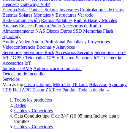
Headsets
Gateways VoIP
Energía Solar
Paneles Solares
Inversores
Controladores de Carga
Baterías Solares
Montajes y Estructuras
Ver todo →
Radiocomunicación
Radios Portatiles
Radios Base y Moviles
Antenas
Enlaces Punto a Punto
Accesorios de Radio
Almacenamiento
NAS
Discos Duros
SSD
Memorias Flash
Synology
Audio y Video
Audio Profesional
Pantallas y Proyectores
Videoconferencia
Bocinas y Altavoces
Servidores
Servidores Rack
Accesorios Servidor
Servidores Torre
IoT / GPS / Telemática
GPS y Rastreo
Sensores IoT
Telemetria
Accesorios IoT
Industria / BMS
Automatizacion Industrial
Deteccion de Incendio
Servicios
Marcas top
Cisco
Ubiquiti
MikroTik
TP-Link
Hikvision
Synology
HPE
Dell
APC
Epson
ZKTeco
Panduit
Toda la tienda →
Todos los productos
Redes
Cables y Conectores
Caja Condulet tipo C de 3/4" (19.05 mm) Incluye tapa y
tornillos.
Cables y Conectores