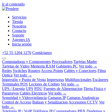
Ir al contenido
Servicios
Tienda
Nosotros
Contacto
Soporte
Agentes IA
Inicia sesión
+52 55 1204 1276
Contáctanos
Computadoras y Componentes
Procesadores
Tarjetas Madre
Tarjetas de Video
Memoria RAM
Gabinetes PC
Ver todo →
Redes
Switches
Routers
Access Points
Cables y Conectores
Fibra
Optica
Ver todo →
Impresión y Punto de Venta
Impresoras
Multifuncionales
Escáneres
Terminales POS
Lectores de Código
Ver todo →
UPS / Energía
UPS
PDU
Fuentes de Alimentacion
Tierra Fisica y
Pararrayos
Cables Electricos
Ver todo →
Seguridad y Videovigilancia
Camaras IP
Camaras Analogicas
Control de Acceso
Balizas y Senalizacion
Accesorios CCTV
Ver
todo →
Telefonía IP / VoIP
Teléfonos IP
Conmutadores PBX
Diademas y