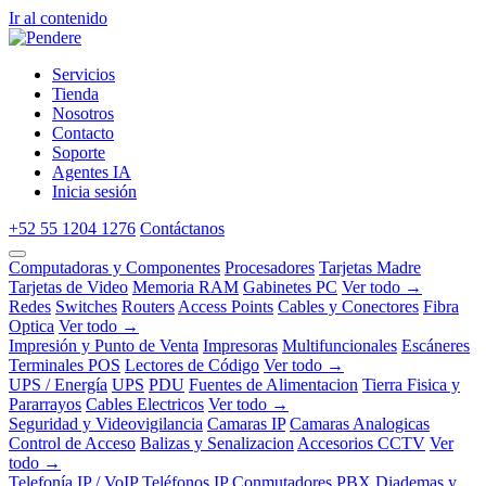
Ir al contenido
Servicios
Tienda
Nosotros
Contacto
Soporte
Agentes IA
Inicia sesión
+52 55 1204 1276
Contáctanos
Computadoras y Componentes
Procesadores
Tarjetas Madre
Tarjetas de Video
Memoria RAM
Gabinetes PC
Ver todo →
Redes
Switches
Routers
Access Points
Cables y Conectores
Fibra
Optica
Ver todo →
Impresión y Punto de Venta
Impresoras
Multifuncionales
Escáneres
Terminales POS
Lectores de Código
Ver todo →
UPS / Energía
UPS
PDU
Fuentes de Alimentacion
Tierra Fisica y
Pararrayos
Cables Electricos
Ver todo →
Seguridad y Videovigilancia
Camaras IP
Camaras Analogicas
Control de Acceso
Balizas y Senalizacion
Accesorios CCTV
Ver
todo →
Telefonía IP / VoIP
Teléfonos IP
Conmutadores PBX
Diademas y