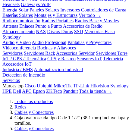
Headsets
Gateways VoIP
Energía Solar
Paneles Solares
Inversores
Controladores de Carga
Baterías Solares
Montajes y Estructuras
Ver todo →
Radiocomunicación
Radios Portatiles
Radios Base y Moviles
Antenas
Enlaces Punto a Punto
Accesorios de Radio
Almacenamiento
NAS
Discos Duros
SSD
Memorias Flash
Synology
Audio y Video
Audio Profesional
Pantallas y Proyectores
Videoconferencia
Bocinas y Altavoces
Servidores
Servidores Rack
Accesorios Servidor
Servidores Torre
IoT / GPS / Telemática
GPS y Rastreo
Sensores IoT
Telemetria
Accesorios IoT
Industria / BMS
Automatizacion Industrial
Deteccion de Incendio
Servicios
Marcas top
Cisco
Ubiquiti
MikroTik
TP-Link
Hikvision
Synology
HPE
Dell
APC
Epson
ZKTeco
Panduit
Toda la tienda →
Todos los productos
Redes
Cables y Conectores
Caja oval roscada tipo C de 1 1/2" (38.1 mm) Incluye tapa y
tornillos.
Cables y Conectores