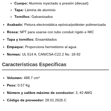
Cuerpo:
Aluminio inyectado a presión (diecast)
Tapa:
Lámina de aluminio
Tornillos:
Galvanizados
Acabado:
Pintura electrostática epóxica/poliéster polimerizada
Rosca:
NPT para usarse con tubo conduit rígido e IMC
Tapa y tornillos:
Ensamblados
Empaque:
Proporciona hermetismo al agua
Normas:
UL 514 A, CAN/CSA-C22.2 No. 18-92
Características Específicas
Volumen:
488.7 cm³
Peso:
0.57 Kg
Número y calibre máximo de conductor:
3, #2 AWG
Código de proveedor:
28.01.2626.C