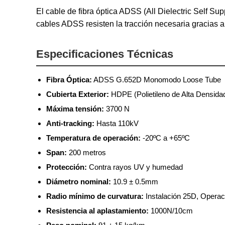
El cable de fibra óptica ADSS (All Dielectric Self S
cables ADSS resisten la tracción necesaria gracias a
Especificaciones Técnicas
Fibra Óptica:
ADSS G.652D Monomodo Loose Tube
Cubierta Exterior:
HDPE (Polietileno de Alta Densida
Máxima tensión:
3700 N
Anti-tracking:
Hasta 110kV
Temperatura de operación:
-20ºC a +65ºC
Span:
200 metros
Protección:
Contra rayos UV y humedad
Diámetro nominal:
10.9 ± 0.5mm
Radio mínimo de curvatura:
Instalación 25D, Operac
Resistencia al aplastamiento:
1000N/10cm