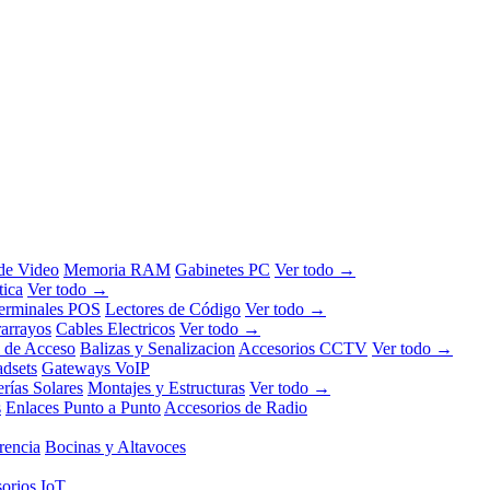
 de Video
Memoria RAM
Gabinetes PC
Ver todo →
tica
Ver todo →
erminales POS
Lectores de Código
Ver todo →
rarrayos
Cables Electricos
Ver todo →
l de Acceso
Balizas y Senalizacion
Accesorios CCTV
Ver todo →
dsets
Gateways VoIP
erías Solares
Montajes y Estructuras
Ver todo →
s
Enlaces Punto a Punto
Accesorios de Radio
rencia
Bocinas y Altavoces
orios IoT