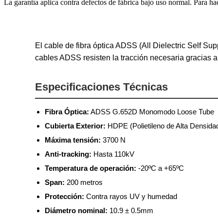
La garantía aplica contra defectos de fábrica bajo uso normal. Para ha
El cable de fibra óptica ADSS (All Dielectric Self S
cables ADSS resisten la tracción necesaria gracias a
Especificaciones Técnicas
Fibra Óptica:
ADSS G.652D Monomodo Loose Tube
Cubierta Exterior:
HDPE (Polietileno de Alta Densida
Máxima tensión:
3700 N
Anti-tracking:
Hasta 110kV
Temperatura de operación:
-20ºC a +65ºC
Span:
200 metros
Protección:
Contra rayos UV y humedad
Diámetro nominal:
10.9 ± 0.5mm