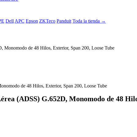
PE
Dell
APC
Epson
ZKTeco
Panduit
Toda la tienda →
D, Monomodo de 48 Hilos, Exterior, Span 200, Loose Tube
Aérea (ADSS) G.652D, Monomodo de 48 Hilos