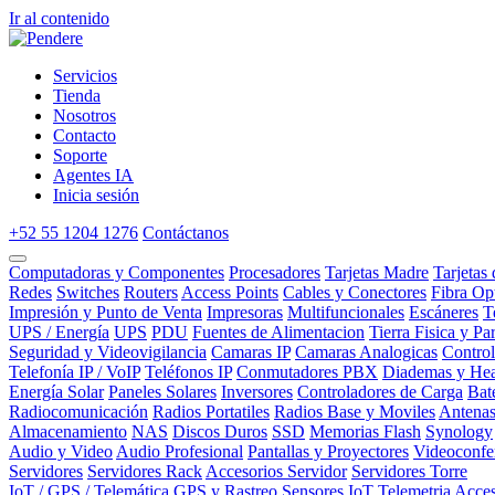
Ir al contenido
Servicios
Tienda
Nosotros
Contacto
Soporte
Agentes IA
Inicia sesión
+52 55 1204 1276
Contáctanos
Computadoras y Componentes
Procesadores
Tarjetas Madre
Tarjetas
Redes
Switches
Routers
Access Points
Cables y Conectores
Fibra Op
Impresión y Punto de Venta
Impresoras
Multifuncionales
Escáneres
T
UPS / Energía
UPS
PDU
Fuentes de Alimentacion
Tierra Fisica y Pa
Seguridad y Videovigilancia
Camaras IP
Camaras Analogicas
Contro
Telefonía IP / VoIP
Teléfonos IP
Conmutadores PBX
Diademas y Hea
Energía Solar
Paneles Solares
Inversores
Controladores de Carga
Bat
Radiocomunicación
Radios Portatiles
Radios Base y Moviles
Antena
Almacenamiento
NAS
Discos Duros
SSD
Memorias Flash
Synology
Audio y Video
Audio Profesional
Pantallas y Proyectores
Videoconfe
Servidores
Servidores Rack
Accesorios Servidor
Servidores Torre
IoT / GPS / Telemática
GPS y Rastreo
Sensores IoT
Telemetria
Acces