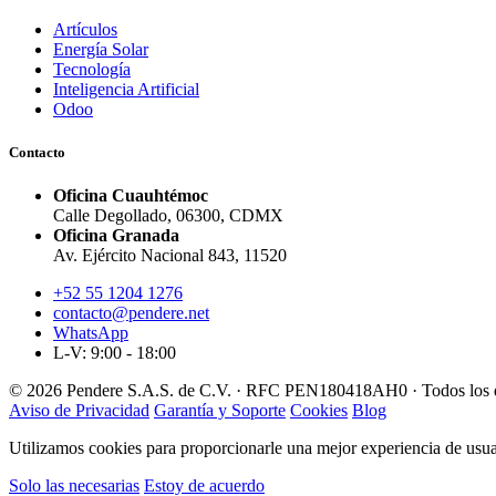
Artículos
Energía Solar
Tecnología
Inteligencia Artificial
Odoo
Contacto
Oficina Cuauhtémoc
Calle Degollado, 06300, CDMX
Oficina Granada
Av. Ejército Nacional 843, 11520
+52 55 1204 1276
contacto@pendere.net
WhatsApp
L-V: 9:00 - 18:00
© 2026 Pendere S.A.S. de C.V. · RFC PEN180418AH0 · Todos los d
Aviso de Privacidad
Garantía y Soporte
Cookies
Blog
Utilizamos cookies para proporcionarle una mejor experiencia de usuar
Solo las necesarias
Estoy de acuerdo