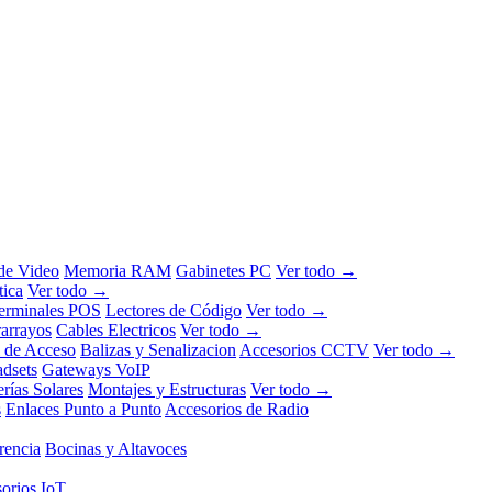
 de Video
Memoria RAM
Gabinetes PC
Ver todo →
tica
Ver todo →
erminales POS
Lectores de Código
Ver todo →
rarrayos
Cables Electricos
Ver todo →
l de Acceso
Balizas y Senalizacion
Accesorios CCTV
Ver todo →
dsets
Gateways VoIP
erías Solares
Montajes y Estructuras
Ver todo →
s
Enlaces Punto a Punto
Accesorios de Radio
rencia
Bocinas y Altavoces
orios IoT