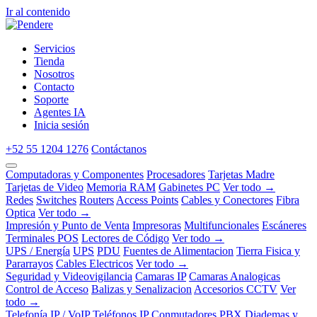
Ir al contenido
Servicios
Tienda
Nosotros
Contacto
Soporte
Agentes IA
Inicia sesión
+52 55 1204 1276
Contáctanos
Computadoras y Componentes
Procesadores
Tarjetas Madre
Tarjetas de Video
Memoria RAM
Gabinetes PC
Ver todo →
Redes
Switches
Routers
Access Points
Cables y Conectores
Fibra
Optica
Ver todo →
Impresión y Punto de Venta
Impresoras
Multifuncionales
Escáneres
Terminales POS
Lectores de Código
Ver todo →
UPS / Energía
UPS
PDU
Fuentes de Alimentacion
Tierra Fisica y
Pararrayos
Cables Electricos
Ver todo →
Seguridad y Videovigilancia
Camaras IP
Camaras Analogicas
Control de Acceso
Balizas y Senalizacion
Accesorios CCTV
Ver
todo →
Telefonía IP / VoIP
Teléfonos IP
Conmutadores PBX
Diademas y