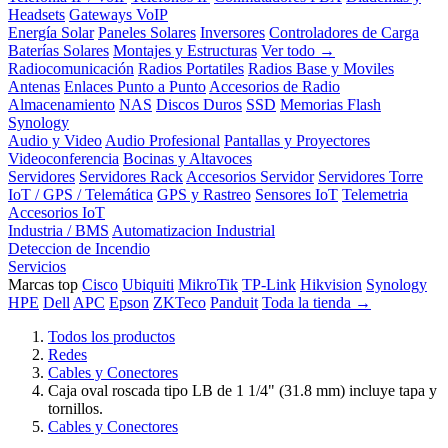
Headsets
Gateways VoIP
Energía Solar
Paneles Solares
Inversores
Controladores de Carga
Baterías Solares
Montajes y Estructuras
Ver todo →
Radiocomunicación
Radios Portatiles
Radios Base y Moviles
Antenas
Enlaces Punto a Punto
Accesorios de Radio
Almacenamiento
NAS
Discos Duros
SSD
Memorias Flash
Synology
Audio y Video
Audio Profesional
Pantallas y Proyectores
Videoconferencia
Bocinas y Altavoces
Servidores
Servidores Rack
Accesorios Servidor
Servidores Torre
IoT / GPS / Telemática
GPS y Rastreo
Sensores IoT
Telemetria
Accesorios IoT
Industria / BMS
Automatizacion Industrial
Deteccion de Incendio
Servicios
Marcas top
Cisco
Ubiquiti
MikroTik
TP-Link
Hikvision
Synology
HPE
Dell
APC
Epson
ZKTeco
Panduit
Toda la tienda →
Todos los productos
Redes
Cables y Conectores
Caja oval roscada tipo LB de 1 1/4" (31.8 mm) incluye tapa y
tornillos.
Cables y Conectores