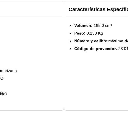
Características Específi
Volumen:
185.0 cm³
Peso:
0.230 Kg
Número y calibre máximo d
Código de proveedor:
28.01
limerizada
MC
ido)