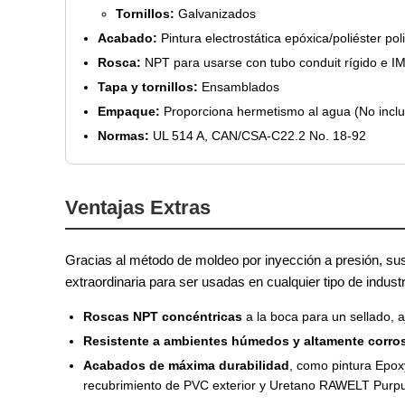
Tornillos:
Galvanizados
Acabado:
Pintura electrostática epóxica/poliéster po
Rosca:
NPT para usarse con tubo conduit rígido e I
Tapa y tornillos:
Ensamblados
Empaque:
Proporciona hermetismo al agua (No inclu
Normas:
UL 514 A, CAN/CSA-C22.2 No. 18-92
Ventajas Extras
Gracias al método de moldeo por inyección a presión, sus
extraordinaria para ser usadas en cualquier tipo de indus
Roscas NPT concéntricas
a la boca para un sellado, 
Resistente a ambientes húmedos y altamente corro
Acabados de máxima durabilidad
, como pintura Epo
recubrimiento de PVC exterior y Uretano RAWELT Purpu