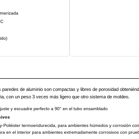
limerizada
MC
ido)
 paredes de aluminio son compactas y libres de porosidad obteniénd
tria, con un peso 3 veces más ligero que otro sistema de moldeo.
ajuste y escuadre perfecto a 90° en el tubo ensamblado
sivos
xy-Poliéster termoendurecida, para ambientes húmedos y corrosión co
ra en el interior para ambientes extremadamente corrosivos con pru