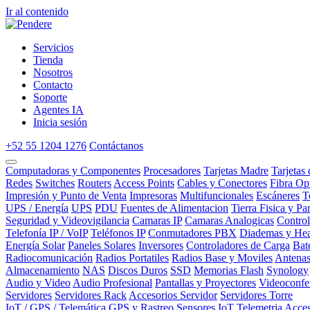
Ir al contenido
Servicios
Tienda
Nosotros
Contacto
Soporte
Agentes IA
Inicia sesión
+52 55 1204 1276
Contáctanos
Computadoras y Componentes
Procesadores
Tarjetas Madre
Tarjetas
Redes
Switches
Routers
Access Points
Cables y Conectores
Fibra Op
Impresión y Punto de Venta
Impresoras
Multifuncionales
Escáneres
T
UPS / Energía
UPS
PDU
Fuentes de Alimentacion
Tierra Fisica y Pa
Seguridad y Videovigilancia
Camaras IP
Camaras Analogicas
Contro
Telefonía IP / VoIP
Teléfonos IP
Conmutadores PBX
Diademas y Hea
Energía Solar
Paneles Solares
Inversores
Controladores de Carga
Bat
Radiocomunicación
Radios Portatiles
Radios Base y Moviles
Antena
Almacenamiento
NAS
Discos Duros
SSD
Memorias Flash
Synology
Audio y Video
Audio Profesional
Pantallas y Proyectores
Videoconfe
Servidores
Servidores Rack
Accesorios Servidor
Servidores Torre
IoT / GPS / Telemática
GPS y Rastreo
Sensores IoT
Telemetria
Acces