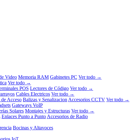
 de Video
Memoria RAM
Gabinetes PC
Ver todo →
tica
Ver todo →
erminales POS
Lectores de Código
Ver todo →
rarrayos
Cables Electricos
Ver todo →
l de Acceso
Balizas y Senalizacion
Accesorios CCTV
Ver todo →
dsets
Gateways VoIP
erías Solares
Montajes y Estructuras
Ver todo →
s
Enlaces Punto a Punto
Accesorios de Radio
rencia
Bocinas y Altavoces
orios IoT