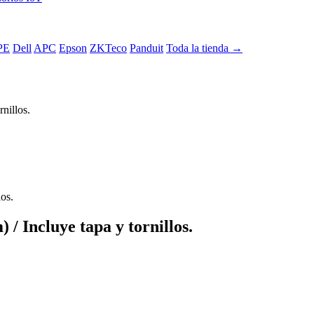
PE
Dell
APC
Epson
ZKTeco
Panduit
Toda la tienda →
nillos.
/ Incluye tapa y tornillos.