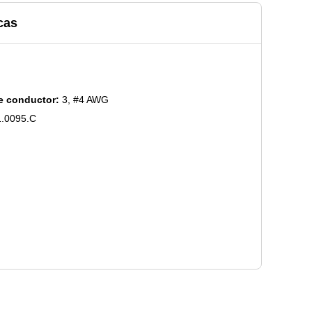
cas
e conductor:
3, #4 AWG
.0095.C