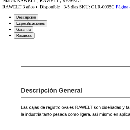
Marca
:
RAWELT
,
RAWELT
,
RAWELT
RAWELT
3 años
◐ Disponible · 3-5 días
SKU: OLR-0095C
Página 
Descripción
Especificaciones
Garantía
Recursos
Descripción General
Las cajas de registro ovales RAWELT son diseñadas y fabr
la industria tanto pesada como ligera, así mismo en apli