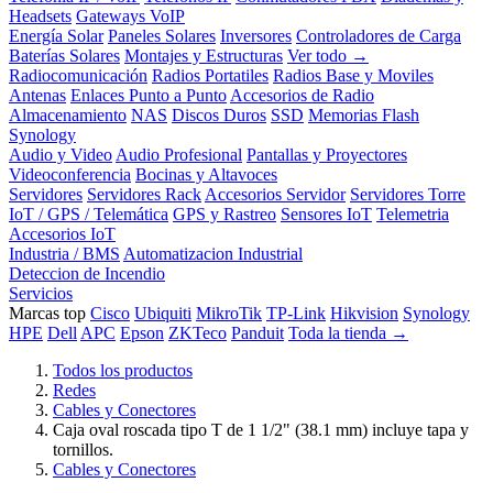
Headsets
Gateways VoIP
Energía Solar
Paneles Solares
Inversores
Controladores de Carga
Baterías Solares
Montajes y Estructuras
Ver todo →
Radiocomunicación
Radios Portatiles
Radios Base y Moviles
Antenas
Enlaces Punto a Punto
Accesorios de Radio
Almacenamiento
NAS
Discos Duros
SSD
Memorias Flash
Synology
Audio y Video
Audio Profesional
Pantallas y Proyectores
Videoconferencia
Bocinas y Altavoces
Servidores
Servidores Rack
Accesorios Servidor
Servidores Torre
IoT / GPS / Telemática
GPS y Rastreo
Sensores IoT
Telemetria
Accesorios IoT
Industria / BMS
Automatizacion Industrial
Deteccion de Incendio
Servicios
Marcas top
Cisco
Ubiquiti
MikroTik
TP-Link
Hikvision
Synology
HPE
Dell
APC
Epson
ZKTeco
Panduit
Toda la tienda →
Todos los productos
Redes
Cables y Conectores
Caja oval roscada tipo T de 1 1/2" (38.1 mm) incluye tapa y
tornillos.
Cables y Conectores