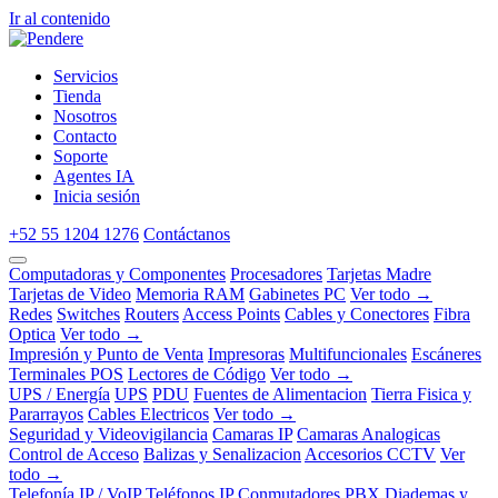
Ir al contenido
Servicios
Tienda
Nosotros
Contacto
Soporte
Agentes IA
Inicia sesión
+52 55 1204 1276
Contáctanos
Computadoras y Componentes
Procesadores
Tarjetas Madre
Tarjetas de Video
Memoria RAM
Gabinetes PC
Ver todo →
Redes
Switches
Routers
Access Points
Cables y Conectores
Fibra
Optica
Ver todo →
Impresión y Punto de Venta
Impresoras
Multifuncionales
Escáneres
Terminales POS
Lectores de Código
Ver todo →
UPS / Energía
UPS
PDU
Fuentes de Alimentacion
Tierra Fisica y
Pararrayos
Cables Electricos
Ver todo →
Seguridad y Videovigilancia
Camaras IP
Camaras Analogicas
Control de Acceso
Balizas y Senalizacion
Accesorios CCTV
Ver
todo →
Telefonía IP / VoIP
Teléfonos IP
Conmutadores PBX
Diademas y