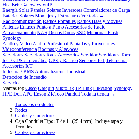
Headsets
Gateways VoIP
Energía Solar
Paneles Solares
Inversores
Controladores de Carga
Baterías Solares
Montajes y Estructuras
Ver todo →
Radiocomunicación
Radios Portatiles
Radios Base y Moviles
Antenas
Enlaces Punto a Punto
Accesorios de Radio
Almacenamiento
NAS
Discos Duros
SSD
Memorias Flash
Synology
Audio y Video
Audio Profesional
Pantallas y Proyectores
Videoconferencia
Bocinas y Altavoces
Servidores
Servidores Rack
Accesorios Servidor
Servidores Torre
IoT / GPS / Telemática
GPS y Rastreo
Sensores IoT
Telemetria
Accesorios IoT
Industria / BMS
Automatizacion Industrial
Deteccion de Incendio
Servicios
Marcas top
Cisco
Ubiquiti
MikroTik
TP-Link
Hikvision
Synology
HPE
Dell
APC
Epson
ZKTeco
Panduit
Toda la tienda →
Todos los productos
Redes
Cables y Conectores
Caja Condulet Tipo: T de 1" (25.4 mm). Incluye tapa y
Tornillos.
Cables y Conectores