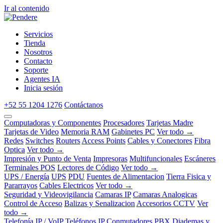
Ir al contenido
Servicios
Tienda
Nosotros
Contacto
Soporte
Agentes IA
Inicia sesión
+52 55 1204 1276
Contáctanos
Computadoras y Componentes
Procesadores
Tarjetas Madre
Tarjetas de Video
Memoria RAM
Gabinetes PC
Ver todo →
Redes
Switches
Routers
Access Points
Cables y Conectores
Fibra
Optica
Ver todo →
Impresión y Punto de Venta
Impresoras
Multifuncionales
Escáneres
Terminales POS
Lectores de Código
Ver todo →
UPS / Energía
UPS
PDU
Fuentes de Alimentacion
Tierra Fisica y
Pararrayos
Cables Electricos
Ver todo →
Seguridad y Videovigilancia
Camaras IP
Camaras Analogicas
Control de Acceso
Balizas y Senalizacion
Accesorios CCTV
Ver
todo →
Telefonía IP / VoIP
Teléfonos IP
Conmutadores PBX
Diademas y