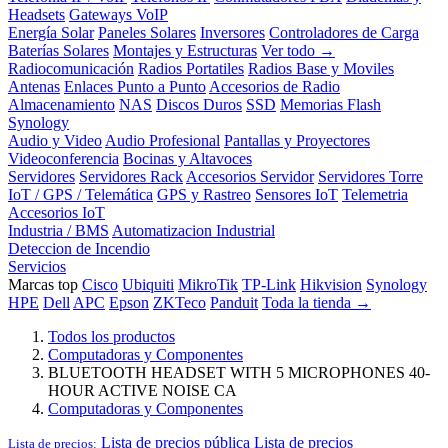
Headsets
Gateways VoIP
Energía Solar
Paneles Solares
Inversores
Controladores de Carga
Baterías Solares
Montajes y Estructuras
Ver todo →
Radiocomunicación
Radios Portatiles
Radios Base y Moviles
Antenas
Enlaces Punto a Punto
Accesorios de Radio
Almacenamiento
NAS
Discos Duros
SSD
Memorias Flash
Synology
Audio y Video
Audio Profesional
Pantallas y Proyectores
Videoconferencia
Bocinas y Altavoces
Servidores
Servidores Rack
Accesorios Servidor
Servidores Torre
IoT / GPS / Telemática
GPS y Rastreo
Sensores IoT
Telemetria
Accesorios IoT
Industria / BMS
Automatizacion Industrial
Deteccion de Incendio
Servicios
Marcas top
Cisco
Ubiquiti
MikroTik
TP-Link
Hikvision
Synology
HPE
Dell
APC
Epson
ZKTeco
Panduit
Toda la tienda →
Todos los productos
Computadoras y Componentes
BLUETOOTH HEADSET WITH 5 MICROPHONES 40-
HOUR ACTIVE NOISE CA
Computadoras y Componentes
Lista de precios pública
Lista de precios
Lista de precios: