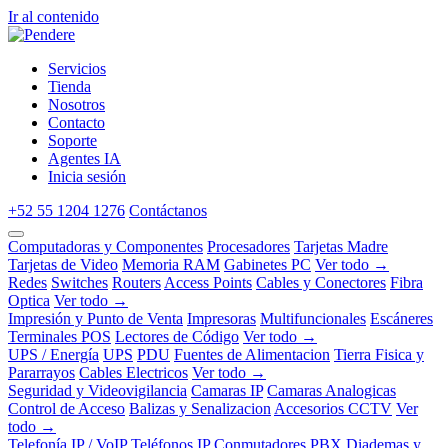
Ir al contenido
Servicios
Tienda
Nosotros
Contacto
Soporte
Agentes IA
Inicia sesión
+52 55 1204 1276
Contáctanos
Computadoras y Componentes
Procesadores
Tarjetas Madre
Tarjetas de Video
Memoria RAM
Gabinetes PC
Ver todo →
Redes
Switches
Routers
Access Points
Cables y Conectores
Fibra
Optica
Ver todo →
Impresión y Punto de Venta
Impresoras
Multifuncionales
Escáneres
Terminales POS
Lectores de Código
Ver todo →
UPS / Energía
UPS
PDU
Fuentes de Alimentacion
Tierra Fisica y
Pararrayos
Cables Electricos
Ver todo →
Seguridad y Videovigilancia
Camaras IP
Camaras Analogicas
Control de Acceso
Balizas y Senalizacion
Accesorios CCTV
Ver
todo →
Telefonía IP / VoIP
Teléfonos IP
Conmutadores PBX
Diademas y