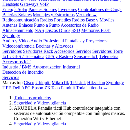
Headsets
Gateways VoIP
Energía Solar
Paneles Solares
Inversores
Controladores de Carga
Baterías Solares
Montajes y Estructuras
Ver todo →
Radiocomunicación
Radios Portatiles
Radios Base y Moviles
Antenas
Enlaces Punto a Punto
Accesorios de Radio
Almacenamiento
NAS
Discos Duros
SSD
Memorias Flash
Synology
Audio y Video
Audio Profesional
Pantallas y Proyectores
Videoconferencia
Bocinas y Altavoces
Servidores
Servidores Rack
Accesorios Servidor
Servidores Torre
IoT / GPS / Telemática
GPS y Rastreo
Sensores IoT
Telemetria
Accesorios IoT
Industria / BMS
Automatizacion Industrial
Deteccion de Incendio
Servicios
Marcas top
Cisco
Ubiquiti
MikroTik
TP-Link
Hikvision
Synology
HPE
Dell
APC
Epson
ZKTeco
Panduit
Toda la tienda →
Todos los productos
Seguridad y Videovigilancia
AKUBELA Pantalla táctil Hub controlador integrable con
sistemas de automatización compatible con múltiples marcas.
Conexión Wifi y Ethernet
Seguridad y Videovigilancia