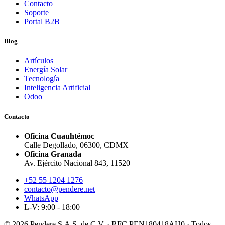
Contacto
Soporte
Portal B2B
Blog
Artículos
Energía Solar
Tecnología
Inteligencia Artificial
Odoo
Contacto
Oficina Cuauhtémoc
Calle Degollado, 06300, CDMX
Oficina Granada
Av. Ejército Nacional 843, 11520
+52 55 1204 1276
contacto@pendere.net
WhatsApp
L-V: 9:00 - 18:00
© 2026 Pendere S.A.S. de C.V. · RFC PEN180418AH0 · Todos