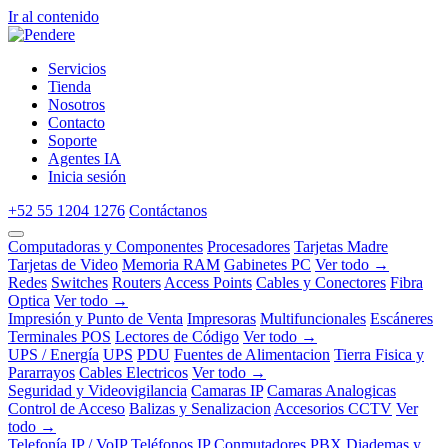
Ir al contenido
Servicios
Tienda
Nosotros
Contacto
Soporte
Agentes IA
Inicia sesión
+52 55 1204 1276
Contáctanos
Computadoras y Componentes
Procesadores
Tarjetas Madre
Tarjetas de Video
Memoria RAM
Gabinetes PC
Ver todo →
Redes
Switches
Routers
Access Points
Cables y Conectores
Fibra
Optica
Ver todo →
Impresión y Punto de Venta
Impresoras
Multifuncionales
Escáneres
Terminales POS
Lectores de Código
Ver todo →
UPS / Energía
UPS
PDU
Fuentes de Alimentacion
Tierra Fisica y
Pararrayos
Cables Electricos
Ver todo →
Seguridad y Videovigilancia
Camaras IP
Camaras Analogicas
Control de Acceso
Balizas y Senalizacion
Accesorios CCTV
Ver
todo →
Telefonía IP / VoIP
Teléfonos IP
Conmutadores PBX
Diademas y