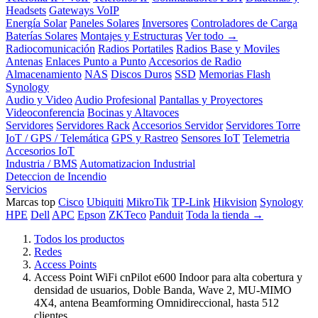
Headsets
Gateways VoIP
Energía Solar
Paneles Solares
Inversores
Controladores de Carga
Baterías Solares
Montajes y Estructuras
Ver todo →
Radiocomunicación
Radios Portatiles
Radios Base y Moviles
Antenas
Enlaces Punto a Punto
Accesorios de Radio
Almacenamiento
NAS
Discos Duros
SSD
Memorias Flash
Synology
Audio y Video
Audio Profesional
Pantallas y Proyectores
Videoconferencia
Bocinas y Altavoces
Servidores
Servidores Rack
Accesorios Servidor
Servidores Torre
IoT / GPS / Telemática
GPS y Rastreo
Sensores IoT
Telemetria
Accesorios IoT
Industria / BMS
Automatizacion Industrial
Deteccion de Incendio
Servicios
Marcas top
Cisco
Ubiquiti
MikroTik
TP-Link
Hikvision
Synology
HPE
Dell
APC
Epson
ZKTeco
Panduit
Toda la tienda →
Todos los productos
Redes
Access Points
Access Point WiFi cnPilot e600 Indoor para alta cobertura y
densidad de usuarios, Doble Banda, Wave 2, MU-MIMO
4X4, antena Beamforming Omnidireccional, hasta 512
clientes