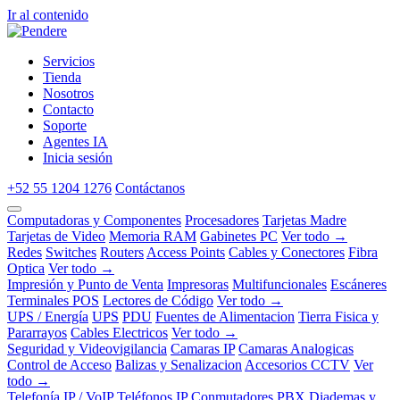
Ir al contenido
Servicios
Tienda
Nosotros
Contacto
Soporte
Agentes IA
Inicia sesión
+52 55 1204 1276
Contáctanos
Computadoras y Componentes
Procesadores
Tarjetas Madre
Tarjetas de Video
Memoria RAM
Gabinetes PC
Ver todo →
Redes
Switches
Routers
Access Points
Cables y Conectores
Fibra
Optica
Ver todo →
Impresión y Punto de Venta
Impresoras
Multifuncionales
Escáneres
Terminales POS
Lectores de Código
Ver todo →
UPS / Energía
UPS
PDU
Fuentes de Alimentacion
Tierra Fisica y
Pararrayos
Cables Electricos
Ver todo →
Seguridad y Videovigilancia
Camaras IP
Camaras Analogicas
Control de Acceso
Balizas y Senalizacion
Accesorios CCTV
Ver
todo →
Telefonía IP / VoIP
Teléfonos IP
Conmutadores PBX
Diademas y