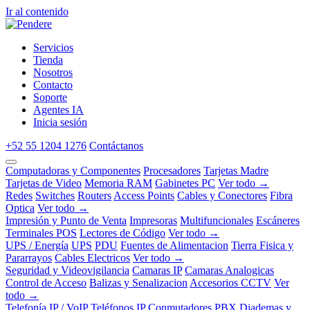
Ir al contenido
Servicios
Tienda
Nosotros
Contacto
Soporte
Agentes IA
Inicia sesión
+52 55 1204 1276
Contáctanos
Computadoras y Componentes
Procesadores
Tarjetas Madre
Tarjetas de Video
Memoria RAM
Gabinetes PC
Ver todo →
Redes
Switches
Routers
Access Points
Cables y Conectores
Fibra
Optica
Ver todo →
Impresión y Punto de Venta
Impresoras
Multifuncionales
Escáneres
Terminales POS
Lectores de Código
Ver todo →
UPS / Energía
UPS
PDU
Fuentes de Alimentacion
Tierra Fisica y
Pararrayos
Cables Electricos
Ver todo →
Seguridad y Videovigilancia
Camaras IP
Camaras Analogicas
Control de Acceso
Balizas y Senalizacion
Accesorios CCTV
Ver
todo →
Telefonía IP / VoIP
Teléfonos IP
Conmutadores PBX
Diademas y