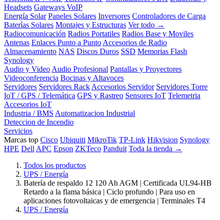
Headsets
Gateways VoIP
Energía Solar
Paneles Solares
Inversores
Controladores de Carga
Baterías Solares
Montajes y Estructuras
Ver todo →
Radiocomunicación
Radios Portatiles
Radios Base y Moviles
Antenas
Enlaces Punto a Punto
Accesorios de Radio
Almacenamiento
NAS
Discos Duros
SSD
Memorias Flash
Synology
Audio y Video
Audio Profesional
Pantallas y Proyectores
Videoconferencia
Bocinas y Altavoces
Servidores
Servidores Rack
Accesorios Servidor
Servidores Torre
IoT / GPS / Telemática
GPS y Rastreo
Sensores IoT
Telemetria
Accesorios IoT
Industria / BMS
Automatizacion Industrial
Deteccion de Incendio
Servicios
Marcas top
Cisco
Ubiquiti
MikroTik
TP-Link
Hikvision
Synology
HPE
Dell
APC
Epson
ZKTeco
Panduit
Toda la tienda →
Todos los productos
UPS / Energía
Batería de respaldo 12 120 Ah AGM | Certificada UL94-HB
Retardo a la flama básica | Ciclo profundo | Para uso en
aplicaciones fotovoltaicas y de emergencia | Terminales T4
UPS / Energía