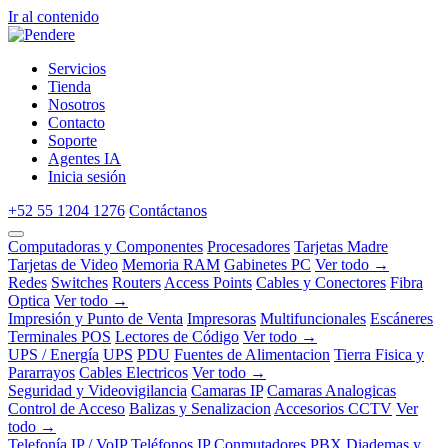
Ir al contenido
Servicios
Tienda
Nosotros
Contacto
Soporte
Agentes IA
Inicia sesión
+52 55 1204 1276
Contáctanos
Computadoras y Componentes
Procesadores
Tarjetas Madre
Tarjetas de Video
Memoria RAM
Gabinetes PC
Ver todo →
Redes
Switches
Routers
Access Points
Cables y Conectores
Fibra
Optica
Ver todo →
Impresión y Punto de Venta
Impresoras
Multifuncionales
Escáneres
Terminales POS
Lectores de Código
Ver todo →
UPS / Energía
UPS
PDU
Fuentes de Alimentacion
Tierra Fisica y
Pararrayos
Cables Electricos
Ver todo →
Seguridad y Videovigilancia
Camaras IP
Camaras Analogicas
Control de Acceso
Balizas y Senalizacion
Accesorios CCTV
Ver
todo →
Telefonía IP / VoIP
Teléfonos IP
Conmutadores PBX
Diademas y