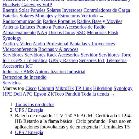
Headsets
Gateways VoIP
Energía Solar
Paneles Solares
Inversores
Controladores de Carga
Baterías Solares
Montajes y Estructuras
Ver todo →
Radiocomunicación
Radios Portatiles
Radios Base y Moviles
Antenas
Enlaces Punto a Punto
Accesorios de Radio
Almacenamiento
NAS
Discos Duros
SSD
Memorias Flash
Synology
Audio y Video
Audio Profesional
Pantallas y Proyectores
Videoconferencia
Bocinas y Altavoces
Servidores
Servidores Rack
Accesorios Servidor
Servidores Torre
IoT / GPS / Telemática
GPS y Rastreo
Sensores IoT
Telemetria
Accesorios IoT
Industria / BMS
Automatizacion Industrial
Deteccion de Incendio
Servicios
Marcas top
Cisco
Ubiquiti
MikroTik
TP-Link
Hikvision
Synology
HPE
Dell
APC
Epson
ZKTeco
Panduit
Toda la tienda →
Todos los productos
UPS / Energía
Batería de respaldo 12 V 150 Ah AGM | Certificada UL94-
HB Retardo a la flama básica | Ciclo profundo | Para uso en
aplicaciones fotovoltaicas y de emergencia | Terminales T5
UPS / Energía