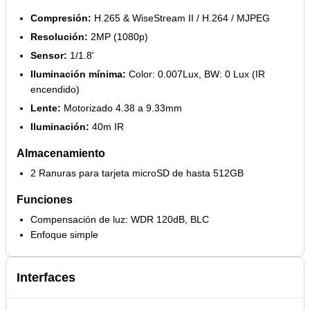
Compresión:
H.265 & WiseStream II / H.264 / MJPEG
Resolución:
2MP (1080p)
Sensor:
1/1.8'
Iluminación mínima:
Color: 0.007Lux, BW: 0 Lux (IR
encendido)
Lente:
Motorizado 4.38 a 9.33mm
Iluminación:
40m IR
Almacenamiento
2 Ranuras para tarjeta microSD de hasta 512GB
Funciones
Compensación de luz: WDR 120dB, BLC
Enfoque simple
Interfaces