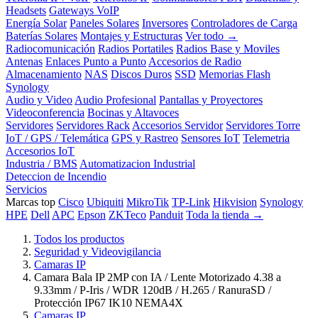
Headsets
Gateways VoIP
Energía Solar
Paneles Solares
Inversores
Controladores de Carga
Baterías Solares
Montajes y Estructuras
Ver todo →
Radiocomunicación
Radios Portatiles
Radios Base y Moviles
Antenas
Enlaces Punto a Punto
Accesorios de Radio
Almacenamiento
NAS
Discos Duros
SSD
Memorias Flash
Synology
Audio y Video
Audio Profesional
Pantallas y Proyectores
Videoconferencia
Bocinas y Altavoces
Servidores
Servidores Rack
Accesorios Servidor
Servidores Torre
IoT / GPS / Telemática
GPS y Rastreo
Sensores IoT
Telemetria
Accesorios IoT
Industria / BMS
Automatizacion Industrial
Deteccion de Incendio
Servicios
Marcas top
Cisco
Ubiquiti
MikroTik
TP-Link
Hikvision
Synology
HPE
Dell
APC
Epson
ZKTeco
Panduit
Toda la tienda →
Todos los productos
Seguridad y Videovigilancia
Camaras IP
Camara Bala IP 2MP con IA / Lente Motorizado 4.38 a
9.33mm / P-Iris / WDR 120dB / H.265 / RanuraSD /
Protección IP67 IK10 NEMA4X
Camaras IP