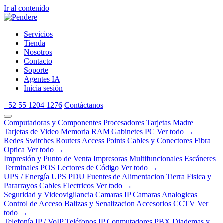
Ir al contenido
Servicios
Tienda
Nosotros
Contacto
Soporte
Agentes IA
Inicia sesión
+52 55 1204 1276
Contáctanos
Computadoras y Componentes
Procesadores
Tarjetas Madre
Tarjetas de Video
Memoria RAM
Gabinetes PC
Ver todo →
Redes
Switches
Routers
Access Points
Cables y Conectores
Fibra
Optica
Ver todo →
Impresión y Punto de Venta
Impresoras
Multifuncionales
Escáneres
Terminales POS
Lectores de Código
Ver todo →
UPS / Energía
UPS
PDU
Fuentes de Alimentacion
Tierra Fisica y
Pararrayos
Cables Electricos
Ver todo →
Seguridad y Videovigilancia
Camaras IP
Camaras Analogicas
Control de Acceso
Balizas y Senalizacion
Accesorios CCTV
Ver
todo →
Telefonía IP / VoIP
Teléfonos IP
Conmutadores PBX
Diademas y