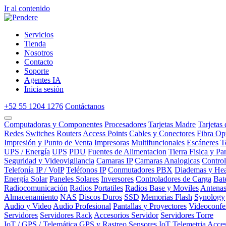
Ir al contenido
Servicios
Tienda
Nosotros
Contacto
Soporte
Agentes IA
Inicia sesión
+52 55 1204 1276
Contáctanos
Computadoras y Componentes
Procesadores
Tarjetas Madre
Tarjetas
Redes
Switches
Routers
Access Points
Cables y Conectores
Fibra Op
Impresión y Punto de Venta
Impresoras
Multifuncionales
Escáneres
T
UPS / Energía
UPS
PDU
Fuentes de Alimentacion
Tierra Fisica y Pa
Seguridad y Videovigilancia
Camaras IP
Camaras Analogicas
Contro
Telefonía IP / VoIP
Teléfonos IP
Conmutadores PBX
Diademas y Hea
Energía Solar
Paneles Solares
Inversores
Controladores de Carga
Bat
Radiocomunicación
Radios Portatiles
Radios Base y Moviles
Antena
Almacenamiento
NAS
Discos Duros
SSD
Memorias Flash
Synology
Audio y Video
Audio Profesional
Pantallas y Proyectores
Videoconfe
Servidores
Servidores Rack
Accesorios Servidor
Servidores Torre
IoT / GPS / Telemática
GPS y Rastreo
Sensores IoT
Telemetria
Acces