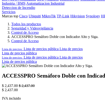
Industria / BMS
Automatizacion Industrial
Deteccion de Incendio
Servicios
Marcas top
Cisco
Ubiquiti
MikroTik
TP-Link
Hikvision
Synology
H
Todos los productos
Seguridad y Videovigilancia
Control de Acceso
ACCESSPRO Semáforo Doble con Indicador Alto y Siga.
Control de Acceso
Lista de precios pública
Lista de precios
Lista de precios:
Lista de precios pública
Lista de precios pública
Lista de precios
Lista de precios:
Lista de precios pública
ACCESSPRO Semáforo Doble con Indicador
$
2,437.00
$
2,437.00
$
2,437.00
IVA incluido