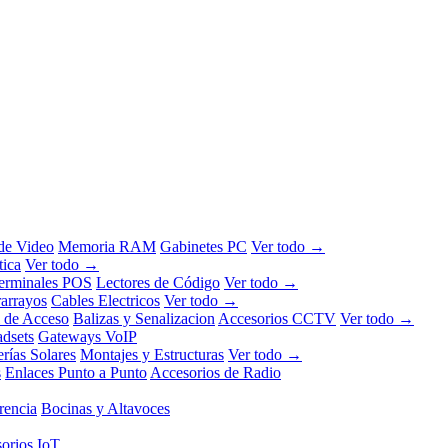
 de Video
Memoria RAM
Gabinetes PC
Ver todo →
tica
Ver todo →
erminales POS
Lectores de Código
Ver todo →
rarrayos
Cables Electricos
Ver todo →
l de Acceso
Balizas y Senalizacion
Accesorios CCTV
Ver todo →
dsets
Gateways VoIP
erías Solares
Montajes y Estructuras
Ver todo →
s
Enlaces Punto a Punto
Accesorios de Radio
rencia
Bocinas y Altavoces
orios IoT