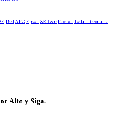
PE
Dell
APC
Epson
ZKTeco
Panduit
Toda la tienda →
 Alto y Siga.