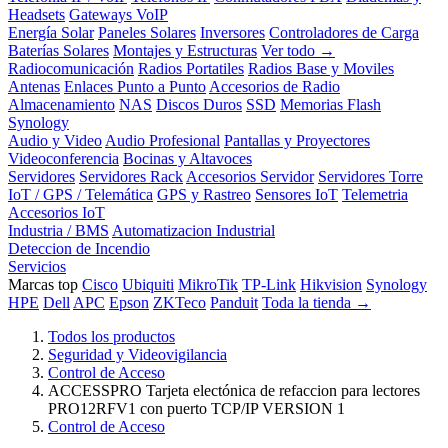
Headsets
Gateways VoIP
Energía Solar
Paneles Solares
Inversores
Controladores de Carga
Baterías Solares
Montajes y Estructuras
Ver todo →
Radiocomunicación
Radios Portatiles
Radios Base y Moviles
Antenas
Enlaces Punto a Punto
Accesorios de Radio
Almacenamiento
NAS
Discos Duros
SSD
Memorias Flash
Synology
Audio y Video
Audio Profesional
Pantallas y Proyectores
Videoconferencia
Bocinas y Altavoces
Servidores
Servidores Rack
Accesorios Servidor
Servidores Torre
IoT / GPS / Telemática
GPS y Rastreo
Sensores IoT
Telemetria
Accesorios IoT
Industria / BMS
Automatizacion Industrial
Deteccion de Incendio
Servicios
Marcas top
Cisco
Ubiquiti
MikroTik
TP-Link
Hikvision
Synology
HPE
Dell
APC
Epson
ZKTeco
Panduit
Toda la tienda →
Todos los productos
Seguridad y Videovigilancia
Control de Acceso
ACCESSPRO Tarjeta electónica de refaccion para lectores
PRO12RFV1 con puerto TCP/IP VERSION 1
Control de Acceso