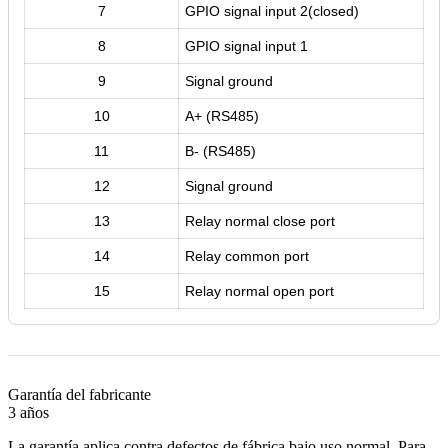
7
GPIO signal input 2(closed)
8
GPIO signal input 1
9
Signal ground
10
A+ (RS485)
11
B- (RS485)
12
Signal ground
13
Relay normal close port
14
Relay common port
15
Relay normal open port
Garantía del fabricante
3 años
La garantía aplica contra defectos de fábrica bajo uso normal. Para