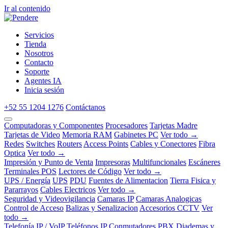
Ir al contenido
Servicios
Tienda
Nosotros
Contacto
Soporte
Agentes IA
Inicia sesión
+52 55 1204 1276
Contáctanos
Computadoras y Componentes
Procesadores
Tarjetas Madre
Tarjetas de Video
Memoria RAM
Gabinetes PC
Ver todo →
Redes
Switches
Routers
Access Points
Cables y Conectores
Fibra
Optica
Ver todo →
Impresión y Punto de Venta
Impresoras
Multifuncionales
Escáneres
Terminales POS
Lectores de Código
Ver todo →
UPS / Energía
UPS
PDU
Fuentes de Alimentacion
Tierra Fisica y
Pararrayos
Cables Electricos
Ver todo →
Seguridad y Videovigilancia
Camaras IP
Camaras Analogicas
Control de Acceso
Balizas y Senalizacion
Accesorios CCTV
Ver
todo →
Telefonía IP / VoIP
Teléfonos IP
Conmutadores PBX
Diademas y