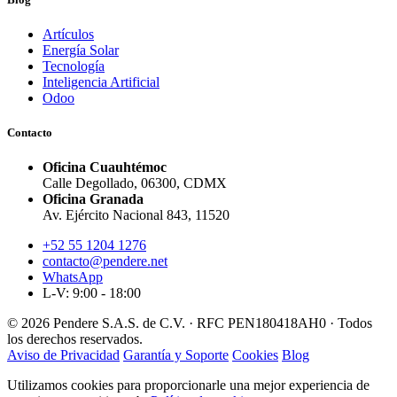
Artículos
Energía Solar
Tecnología
Inteligencia Artificial
Odoo
Contacto
Oficina Cuauhtémoc
Calle Degollado, 06300, CDMX
Oficina Granada
Av. Ejército Nacional 843, 11520
+52 55 1204 1276
contacto@pendere.net
WhatsApp
L-V: 9:00 - 18:00
© 2026 Pendere S.A.S. de C.V. · RFC PEN180418AH0 · Todos
los derechos reservados.
Aviso de Privacidad
Garantía y Soporte
Cookies
Blog
Utilizamos cookies para proporcionarle una mejor experiencia de