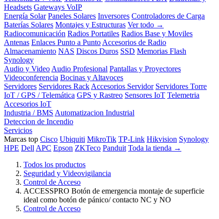
Headsets
Gateways VoIP
Energía Solar
Paneles Solares
Inversores
Controladores de Carga
Baterías Solares
Montajes y Estructuras
Ver todo →
Radiocomunicación
Radios Portatiles
Radios Base y Moviles
Antenas
Enlaces Punto a Punto
Accesorios de Radio
Almacenamiento
NAS
Discos Duros
SSD
Memorias Flash
Synology
Audio y Video
Audio Profesional
Pantallas y Proyectores
Videoconferencia
Bocinas y Altavoces
Servidores
Servidores Rack
Accesorios Servidor
Servidores Torre
IoT / GPS / Telemática
GPS y Rastreo
Sensores IoT
Telemetria
Accesorios IoT
Industria / BMS
Automatizacion Industrial
Deteccion de Incendio
Servicios
Marcas top
Cisco
Ubiquiti
MikroTik
TP-Link
Hikvision
Synology
HPE
Dell
APC
Epson
ZKTeco
Panduit
Toda la tienda →
Todos los productos
Seguridad y Videovigilancia
Control de Acceso
ACCESSPRO Botón de emergencia montaje de superficie
ideal como botón de pánico/ contacto NC y NO
Control de Acceso