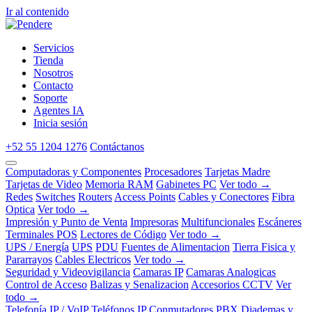
Ir al contenido
Servicios
Tienda
Nosotros
Contacto
Soporte
Agentes IA
Inicia sesión
+52 55 1204 1276
Contáctanos
Computadoras y Componentes
Procesadores
Tarjetas Madre
Tarjetas de Video
Memoria RAM
Gabinetes PC
Ver todo →
Redes
Switches
Routers
Access Points
Cables y Conectores
Fibra
Optica
Ver todo →
Impresión y Punto de Venta
Impresoras
Multifuncionales
Escáneres
Terminales POS
Lectores de Código
Ver todo →
UPS / Energía
UPS
PDU
Fuentes de Alimentacion
Tierra Fisica y
Pararrayos
Cables Electricos
Ver todo →
Seguridad y Videovigilancia
Camaras IP
Camaras Analogicas
Control de Acceso
Balizas y Senalizacion
Accesorios CCTV
Ver
todo →
Telefonía IP / VoIP
Teléfonos IP
Conmutadores PBX
Diademas y