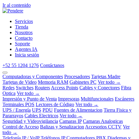
Ir al contenido
Servicios
Tienda
Nosotros
Contacto
Soporte
Agentes IA
Inicia sesión
+52 55 1204 1276
Contáctanos
Computadoras y Componentes
Procesadores
Tarjetas Madre
Tarjetas de Video
Memoria RAM
Gabinetes PC
Ver todo →
Redes
Switches
Routers
Access Points
Cables y Conectores
Fibra
Optica
Ver todo →
Impresión y Punto de Venta
Impresoras
Multifuncionales
Escáneres
Terminales POS
Lectores de Código
Ver todo →
UPS / Energía
UPS
PDU
Fuentes de Alimentacion
Tierra Fisica y
Pararrayos
Cables Electricos
Ver todo →
Seguridad y Videovigilancia
Camaras IP
Camaras Analogicas
Control de Acceso
Balizas y Senalizacion
Accesorios CCTV
Ver
todo →
Telefonía IP / VoIP
Teléfonos IP
Conmutadores PBX
Diademas y