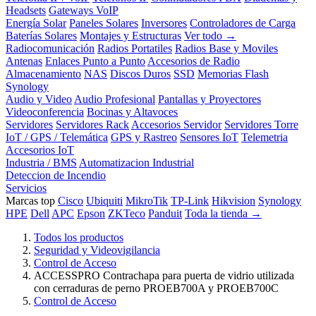
Headsets
Gateways VoIP
Energía Solar
Paneles Solares
Inversores
Controladores de Carga
Baterías Solares
Montajes y Estructuras
Ver todo →
Radiocomunicación
Radios Portatiles
Radios Base y Moviles
Antenas
Enlaces Punto a Punto
Accesorios de Radio
Almacenamiento
NAS
Discos Duros
SSD
Memorias Flash
Synology
Audio y Video
Audio Profesional
Pantallas y Proyectores
Videoconferencia
Bocinas y Altavoces
Servidores
Servidores Rack
Accesorios Servidor
Servidores Torre
IoT / GPS / Telemática
GPS y Rastreo
Sensores IoT
Telemetria
Accesorios IoT
Industria / BMS
Automatizacion Industrial
Deteccion de Incendio
Servicios
Marcas top
Cisco
Ubiquiti
MikroTik
TP-Link
Hikvision
Synology
HPE
Dell
APC
Epson
ZKTeco
Panduit
Toda la tienda →
Todos los productos
Seguridad y Videovigilancia
Control de Acceso
ACCESSPRO Contrachapa para puerta de vidrio utilizada
con cerraduras de perno PROEB700A y PROEB700C
Control de Acceso