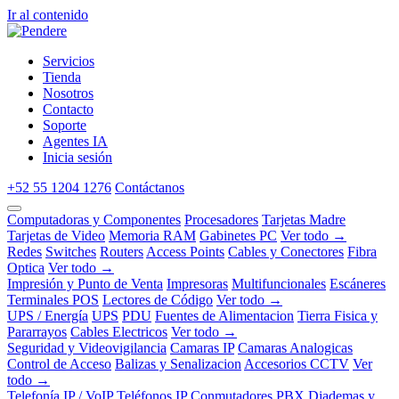
Ir al contenido
Servicios
Tienda
Nosotros
Contacto
Soporte
Agentes IA
Inicia sesión
+52 55 1204 1276
Contáctanos
Computadoras y Componentes
Procesadores
Tarjetas Madre
Tarjetas de Video
Memoria RAM
Gabinetes PC
Ver todo →
Redes
Switches
Routers
Access Points
Cables y Conectores
Fibra
Optica
Ver todo →
Impresión y Punto de Venta
Impresoras
Multifuncionales
Escáneres
Terminales POS
Lectores de Código
Ver todo →
UPS / Energía
UPS
PDU
Fuentes de Alimentacion
Tierra Fisica y
Pararrayos
Cables Electricos
Ver todo →
Seguridad y Videovigilancia
Camaras IP
Camaras Analogicas
Control de Acceso
Balizas y Senalizacion
Accesorios CCTV
Ver
todo →
Telefonía IP / VoIP
Teléfonos IP
Conmutadores PBX
Diademas y