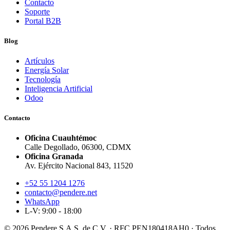
Contacto
Soporte
Portal B2B
Blog
Artículos
Energía Solar
Tecnología
Inteligencia Artificial
Odoo
Contacto
Oficina Cuauhtémoc
Calle Degollado, 06300, CDMX
Oficina Granada
Av. Ejército Nacional 843, 11520
+52 55 1204 1276
contacto@pendere.net
WhatsApp
L-V: 9:00 - 18:00
© 2026 Pendere S.A.S. de C.V. · RFC PEN180418AH0 · Todos