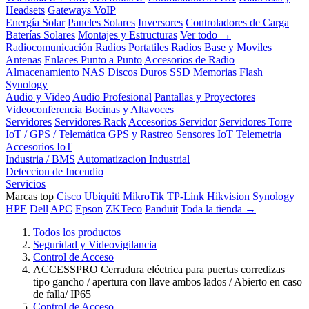
Headsets
Gateways VoIP
Energía Solar
Paneles Solares
Inversores
Controladores de Carga
Baterías Solares
Montajes y Estructuras
Ver todo →
Radiocomunicación
Radios Portatiles
Radios Base y Moviles
Antenas
Enlaces Punto a Punto
Accesorios de Radio
Almacenamiento
NAS
Discos Duros
SSD
Memorias Flash
Synology
Audio y Video
Audio Profesional
Pantallas y Proyectores
Videoconferencia
Bocinas y Altavoces
Servidores
Servidores Rack
Accesorios Servidor
Servidores Torre
IoT / GPS / Telemática
GPS y Rastreo
Sensores IoT
Telemetria
Accesorios IoT
Industria / BMS
Automatizacion Industrial
Deteccion de Incendio
Servicios
Marcas top
Cisco
Ubiquiti
MikroTik
TP-Link
Hikvision
Synology
HPE
Dell
APC
Epson
ZKTeco
Panduit
Toda la tienda →
Todos los productos
Seguridad y Videovigilancia
Control de Acceso
ACCESSPRO Cerradura eléctrica para puertas corredizas
tipo gancho / apertura con llave ambos lados / Abierto en caso
de falla/ IP65
Control de Acceso