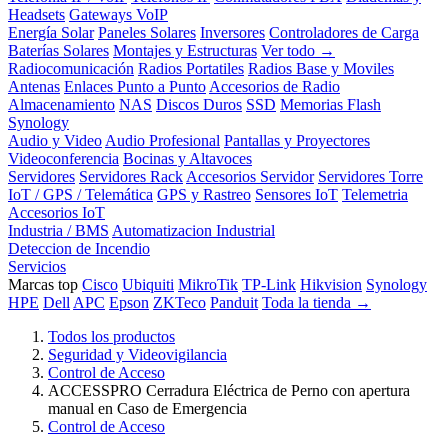
Headsets
Gateways VoIP
Energía Solar
Paneles Solares
Inversores
Controladores de Carga
Baterías Solares
Montajes y Estructuras
Ver todo →
Radiocomunicación
Radios Portatiles
Radios Base y Moviles
Antenas
Enlaces Punto a Punto
Accesorios de Radio
Almacenamiento
NAS
Discos Duros
SSD
Memorias Flash
Synology
Audio y Video
Audio Profesional
Pantallas y Proyectores
Videoconferencia
Bocinas y Altavoces
Servidores
Servidores Rack
Accesorios Servidor
Servidores Torre
IoT / GPS / Telemática
GPS y Rastreo
Sensores IoT
Telemetria
Accesorios IoT
Industria / BMS
Automatizacion Industrial
Deteccion de Incendio
Servicios
Marcas top
Cisco
Ubiquiti
MikroTik
TP-Link
Hikvision
Synology
HPE
Dell
APC
Epson
ZKTeco
Panduit
Toda la tienda →
Todos los productos
Seguridad y Videovigilancia
Control de Acceso
ACCESSPRO Cerradura Eléctrica de Perno con apertura
manual en Caso de Emergencia
Control de Acceso