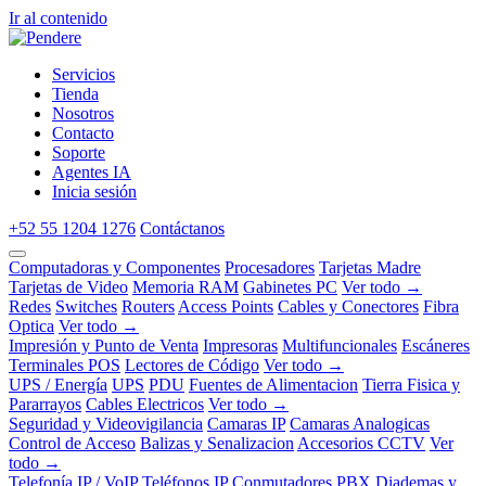
Ir al contenido
Servicios
Tienda
Nosotros
Contacto
Soporte
Agentes IA
Inicia sesión
+52 55 1204 1276
Contáctanos
Computadoras y Componentes
Procesadores
Tarjetas Madre
Tarjetas de Video
Memoria RAM
Gabinetes PC
Ver todo →
Redes
Switches
Routers
Access Points
Cables y Conectores
Fibra
Optica
Ver todo →
Impresión y Punto de Venta
Impresoras
Multifuncionales
Escáneres
Terminales POS
Lectores de Código
Ver todo →
UPS / Energía
UPS
PDU
Fuentes de Alimentacion
Tierra Fisica y
Pararrayos
Cables Electricos
Ver todo →
Seguridad y Videovigilancia
Camaras IP
Camaras Analogicas
Control de Acceso
Balizas y Senalizacion
Accesorios CCTV
Ver
todo →
Telefonía IP / VoIP
Teléfonos IP
Conmutadores PBX
Diademas y