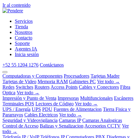
Ir al contenido
Servicios
Tienda
Nosotros
Contacto
Soporte
Agentes IA
Inicia sesión
+52 55 1204 1276
Contáctanos
Computadoras y Componentes
Procesadores
Tarjetas Madre
Tarjetas de Video
Memoria RAM
Gabinetes PC
Ver todo →
Redes
Switches
Routers
Access Points
Cables y Conectores
Fibra
Optica
Ver todo →
Impresión y Punto de Venta
Impresoras
Multifuncionales
Escáneres
Terminales POS
Lectores de Código
Ver todo →
UPS / Energía
UPS
PDU
Fuentes de Alimentacion
Tierra Fisica y
Pararrayos
Cables Electricos
Ver todo →
Seguridad y Videovigilancia
Camaras IP
Camaras Analogicas
Control de Acceso
Balizas y Senalizacion
Accesorios CCTV
Ver
todo →
Telefonía IP / VoIP
Teléfonos IP
Conmutadores PBX
Diademas y