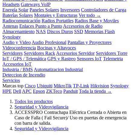
Headsets
Gateways VoIP
Energía Solar
Paneles Solares
Inversores
Controladores de Carga
Baterías Solares
Montajes y Estructuras
Ver todo →
Radiocomunicación
Radios Portatiles
Radios Base y Moviles
Antenas
Enlaces Punto a Punto
Accesorios de Radio
Almacenamiento
NAS
Discos Duros
SSD
Memorias Flash
Synology
Audio y Video
Audio Profesional
Pantallas y Proyectores
Videoconferencia
Bocinas y Altavoces
Servidores
Servidores Rack
Accesorios Servidor
Servidores Torre
IoT / GPS / Telemática
GPS y Rastreo
Sensores IoT
Telemetria
Accesorios IoT
Industria / BMS
Automatizacion Industrial
Deteccion de Incendio
Servicios
Marcas top
Cisco
Ubiquiti
MikroTik
TP-Link
Hikvision
Synology
HPE
Dell
APC
Epson
ZKTeco
Panduit
Toda la tienda →
Todos los productos
Seguridad y Videovigilancia
ACCESSPRO Contrachapa Eléctrica Cerrada o Abierta en
Caso de Falla ( Fail Secure)/ Uso en puertas de emergencia
con barra de salida.
Seguridad y Videovigilancia