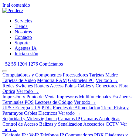
Ir al contenido
Servicios
Tienda
Nosotros
Contacto
Soporte
Agentes IA
Inicia sesión
+52 55 1204 1276
Contáctanos
Computadoras y Componentes
Procesadores
Tarjetas Madre
Tarjetas de Video
Memoria RAM
Gabinetes PC
Ver todo →
Redes
Switches
Routers
Access Points
Cables y Conectores
Fibra
Optica
Ver todo →
Impresión y Punto de Venta
Impresoras
Multifuncionales
Escáneres
Terminales POS
Lectores de Código
Ver todo →
UPS / Energía
UPS
PDU
Fuentes de Alimentacion
Tierra Fisica y
Pararrayos
Cables Electricos
Ver todo →
Seguridad y Videovigilancia
Camaras IP
Camaras Analogicas
Control de Acceso
Balizas y Senalizacion
Accesorios CCTV
Ver
todo →
Telefonía IP / VoIP
Teléfonos IP
Conmutadores PBX
Diademas y