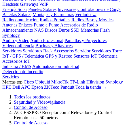
Headsets
Gateways VoIP
Energía Solar
Paneles Solares
Inversores
Controladores de Carga
Baterías Solares
Montajes y Estructuras
Ver todo →
Radiocomunicación
Radios Portatiles
Radios Base y Moviles
Antenas
Enlaces Punto a Punto
Accesorios de Radio
Almacenamiento
NAS
Discos Duros
SSD
Memorias Flash
Synology
Audio y Video
Audio Profesional
Pantallas y Proyectores
Videoconferencia
Bocinas y Altavoces
Servidores
Servidores Rack
Accesorios Servidor
Servidores Torre
IoT / GPS / Telemática
GPS y Rastreo
Sensores IoT
Telemetria
Accesorios IoT
Industria / BMS
Automatizacion Industrial
Deteccion de Incendio
Servicios
Marcas top
Cisco
Ubiquiti
MikroTik
TP-Link
Hikvision
Synology
HPE
Dell
APC
Epson
ZKTeco
Panduit
Toda la tienda →
Todos los productos
Seguridad y Videovigilancia
Control de Acceso
ACCESSPRO Receptor con 2 Relevadores y Control
Remoto hasta 50 metros.
Control de Acceso