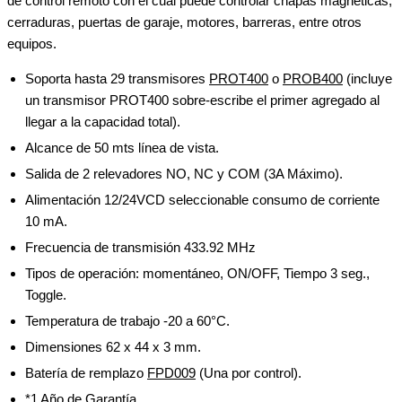
de control remoto con el cual puede controlar chapas magnéticas,
cerraduras, puertas de garaje, motores, barreras, entre otros
equipos.
Soporta hasta 29 transmisores
PROT400
o
PROB400
(incluye
un transmisor PROT400 sobre-escribe el primer agregado al
llegar a la capacidad total).
Alcance de 50 mts línea de vista.
Salida de 2 relevadores NO, NC y COM (3A Máximo).
Alimentación 12/24VCD seleccionable consumo de corriente
10 mA.
Frecuencia de transmisión 433.92 MHz
Tipos de operación: momentáneo, ON/OFF, Tiempo 3 seg.,
Toggle.
Temperatura de trabajo -20 a 60°C.
Dimensiones 62 x 44 x 3 mm.
Batería de remplazo
FPD009
(Una por control).
*1 Año de Garantía