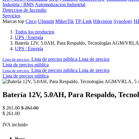
Industria / BMS
Automatizacion Industrial
Deteccion de Incendio
Servicios
Marcas top
Cisco
Ubiquiti
MikroTik
TP-Link
Hikvision
Synology
H
Todos los productos
UPS / Energía
Batería 12V, 5.0AH, Para Respaldo, Tecnologías AGM/VRLA, 
UPS / Energía
Lista de precios pública
Lista de precios
Lista de precios:
Lista de precios pública
Lista de precios pública
Lista de precios
Lista de precios:
Lista de precios pública
Batería 12V, 5.0AH, Para Respaldo, Tecn
$
261.00
$
261.00
$
261.00
IVA incluido
Marca