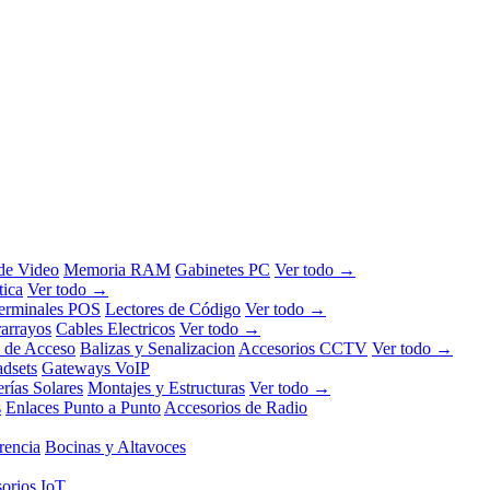
 de Video
Memoria RAM
Gabinetes PC
Ver todo →
tica
Ver todo →
erminales POS
Lectores de Código
Ver todo →
rarrayos
Cables Electricos
Ver todo →
l de Acceso
Balizas y Senalizacion
Accesorios CCTV
Ver todo →
dsets
Gateways VoIP
erías Solares
Montajes y Estructuras
Ver todo →
s
Enlaces Punto a Punto
Accesorios de Radio
rencia
Bocinas y Altavoces
orios IoT