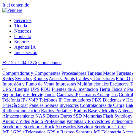
Ir al contenido
Servicios
Tienda
Nosotros
Contacto
Soporte
Agentes IA
Inicia sesión
+52 55 1204 1276
Contáctanos
Computadoras y Componentes
Procesadores
Tarjetas Madre
Tarjetas
Redes
Switches
Routers
Access Points
Cables y Conectores
Fibra Op
Impresión y Punto de Venta
Impresoras
Multifuncionales
Escáneres
T
UPS / Energía
UPS
PDU
Fuentes de Alimentacion
Tierra Fisica y Pa
Seguridad y Videovigilancia
Camaras IP
Camaras Analogicas
Contro
Telefonía IP / VoIP
Teléfonos IP
Conmutadores PBX
Diademas y Hea
Energía Solar
Paneles Solares
Inversores
Controladores de Carga
Bat
Radiocomunicación
Radios Portatiles
Radios Base y Moviles
Antena
Almacenamiento
NAS
Discos Duros
SSD
Memorias Flash
Synology
Audio y Video
Audio Profesional
Pantallas y Proyectores
Videoconfe
Servidores
Servidores Rack
Accesorios Servidor
Servidores Torre
IoT / GPS / Telemática
GPS y Rastreo
Sensores IoT
Telemetria
Acces