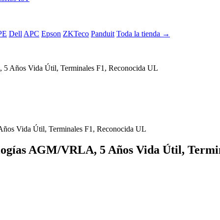
PE
Dell
APC
Epson
ZKTeco
Panduit
Toda la tienda →
5 Años Vida Útil, Terminales F1, Reconocida UL
ologías AGM/VRLA, 5 Años Vida Útil, Termi