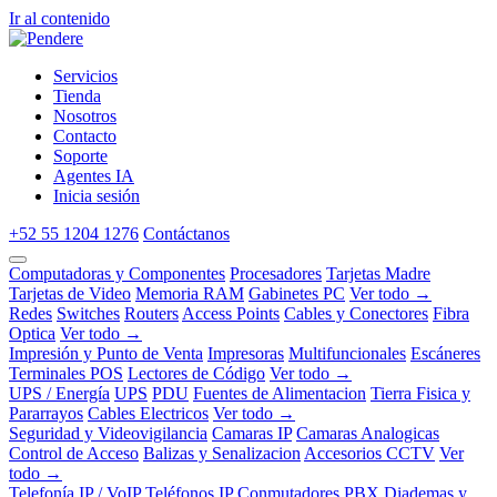
Ir al contenido
Servicios
Tienda
Nosotros
Contacto
Soporte
Agentes IA
Inicia sesión
+52 55 1204 1276
Contáctanos
Computadoras y Componentes
Procesadores
Tarjetas Madre
Tarjetas de Video
Memoria RAM
Gabinetes PC
Ver todo →
Redes
Switches
Routers
Access Points
Cables y Conectores
Fibra
Optica
Ver todo →
Impresión y Punto de Venta
Impresoras
Multifuncionales
Escáneres
Terminales POS
Lectores de Código
Ver todo →
UPS / Energía
UPS
PDU
Fuentes de Alimentacion
Tierra Fisica y
Pararrayos
Cables Electricos
Ver todo →
Seguridad y Videovigilancia
Camaras IP
Camaras Analogicas
Control de Acceso
Balizas y Senalizacion
Accesorios CCTV
Ver
todo →
Telefonía IP / VoIP
Teléfonos IP
Conmutadores PBX
Diademas y