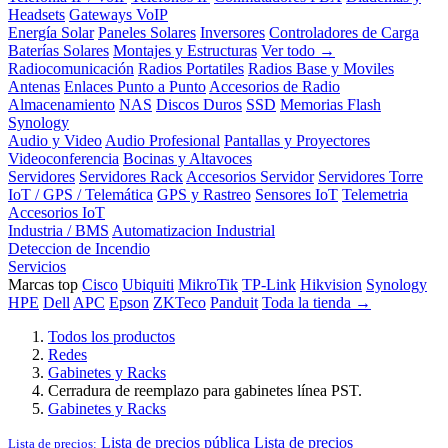
Headsets
Gateways VoIP
Energía Solar
Paneles Solares
Inversores
Controladores de Carga
Baterías Solares
Montajes y Estructuras
Ver todo →
Radiocomunicación
Radios Portatiles
Radios Base y Moviles
Antenas
Enlaces Punto a Punto
Accesorios de Radio
Almacenamiento
NAS
Discos Duros
SSD
Memorias Flash
Synology
Audio y Video
Audio Profesional
Pantallas y Proyectores
Videoconferencia
Bocinas y Altavoces
Servidores
Servidores Rack
Accesorios Servidor
Servidores Torre
IoT / GPS / Telemática
GPS y Rastreo
Sensores IoT
Telemetria
Accesorios IoT
Industria / BMS
Automatizacion Industrial
Deteccion de Incendio
Servicios
Marcas top
Cisco
Ubiquiti
MikroTik
TP-Link
Hikvision
Synology
HPE
Dell
APC
Epson
ZKTeco
Panduit
Toda la tienda →
Todos los productos
Redes
Gabinetes y Racks
Cerradura de reemplazo para gabinetes línea PST.
Gabinetes y Racks
Lista de precios pública
Lista de precios
Lista de precios: