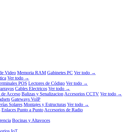
 de Video
Memoria RAM
Gabinetes PC
Ver todo →
tica
Ver todo →
erminales POS
Lectores de Código
Ver todo →
rarrayos
Cables Electricos
Ver todo →
l de Acceso
Balizas y Senalizacion
Accesorios CCTV
Ver todo →
dsets
Gateways VoIP
erías Solares
Montajes y Estructuras
Ver todo →
s
Enlaces Punto a Punto
Accesorios de Radio
rencia
Bocinas y Altavoces
orios IoT