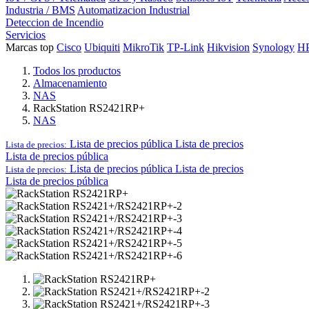
Industria / BMS
Automatizacion Industrial
Deteccion de Incendio
Servicios
Marcas top
Cisco
Ubiquiti
MikroTik
TP-Link
Hikvision
Synology
H
Todos los productos
Almacenamiento
NAS
RackStation ​RS2421RP+
NAS
Lista de precios pública
Lista de precios
Lista de precios:
Lista de precios pública
Lista de precios pública
Lista de precios
Lista de precios:
Lista de precios pública