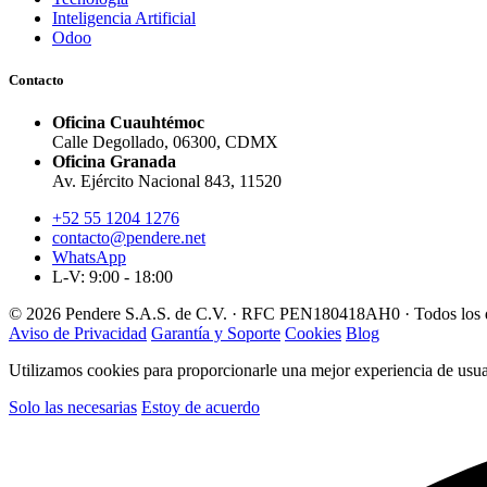
Inteligencia Artificial
Odoo
Contacto
Oficina Cuauhtémoc
Calle Degollado, 06300, CDMX
Oficina Granada
Av. Ejército Nacional 843, 11520
+52 55 1204 1276
contacto@pendere.net
WhatsApp
L-V: 9:00 - 18:00
© 2026 Pendere S.A.S. de C.V. · RFC PEN180418AH0 · Todos los d
Aviso de Privacidad
Garantía y Soporte
Cookies
Blog
Utilizamos cookies para proporcionarle una mejor experiencia de usuar
Solo las necesarias
Estoy de acuerdo