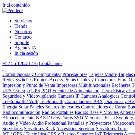
Ir al contenido
Servicios
Tienda
Nosotros
Contacto
Soporte
Agentes IA
Inicia sesión
+52 55 1204 1276
Contáctanos
Computadoras y Componentes
Procesadores
Tarjetas Madre
Tarjetas
Redes
Switches
Routers
Access Points
Cables y Conectores
Fibra Op
Impresión y Punto de Venta
Impresoras
Multifuncionales
Escáneres
T
UPS / Energía
UPS
PDU
Fuentes de Alimentacion
Tierra Fisica y Pa
Seguridad y Videovigilancia
Camaras IP
Camaras Analogicas
Contro
Telefonía IP / VoIP
Teléfonos IP
Conmutadores PBX
Diademas y Hea
Energía Solar
Paneles Solares
Inversores
Controladores de Carga
Bat
Radiocomunicación
Radios Portatiles
Radios Base y Moviles
Antena
Almacenamiento
NAS
Discos Duros
SSD
Memorias Flash
Synology
Audio y Video
Audio Profesional
Pantallas y Proyectores
Videoconfe
Servidores
Servidores Rack
Accesorios Servidor
Servidores Torre
IoT / GPS / Telemática
GPS y Rastreo
Sensores IoT
Telemetria
Acces