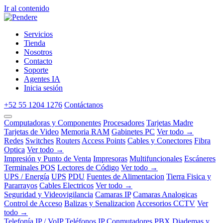
Ir al contenido
Servicios
Tienda
Nosotros
Contacto
Soporte
Agentes IA
Inicia sesión
+52 55 1204 1276
Contáctanos
Computadoras y Componentes
Procesadores
Tarjetas Madre
Tarjetas de Video
Memoria RAM
Gabinetes PC
Ver todo →
Redes
Switches
Routers
Access Points
Cables y Conectores
Fibra
Optica
Ver todo →
Impresión y Punto de Venta
Impresoras
Multifuncionales
Escáneres
Terminales POS
Lectores de Código
Ver todo →
UPS / Energía
UPS
PDU
Fuentes de Alimentacion
Tierra Fisica y
Pararrayos
Cables Electricos
Ver todo →
Seguridad y Videovigilancia
Camaras IP
Camaras Analogicas
Control de Acceso
Balizas y Senalizacion
Accesorios CCTV
Ver
todo →
Telefonía IP / VoIP
Teléfonos IP
Conmutadores PBX
Diademas y