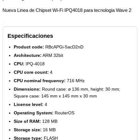
Nueva Linea de Chipset Wi-Fi IPQ4018 para tecnologia Wave 2
Especificaciones
Product code:
RBcAPGi-5acD2nD
Architecture:
ARM 32bit
CPU:
IPQ-4018
CPU core count:
4
CPU nominal frequency:
716 MHz
Dimensions:
Round case: ⌀ 136 mm, height: 30 mm;
Square case: 145 mm x 145 mm x 30 mm
License level:
4
Operating System:
RouterOS
Size of RAM:
128 MB
Storage size:
16 MB
Storage type:
FLASH