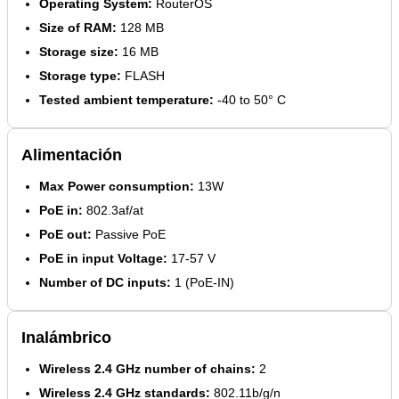
Operating System:
RouterOS
Size of RAM:
128 MB
Storage size:
16 MB
Storage type:
FLASH
Tested ambient temperature:
-40 to 50° C
Alimentación
Max Power consumption:
13W
PoE in:
802.3af/at
PoE out:
Passive PoE
PoE in input Voltage:
17-57 V
Number of DC inputs:
1 (PoE-IN)
Inalámbrico
Wireless 2.4 GHz number of chains:
2
Wireless 2.4 GHz standards:
802.11b/g/n