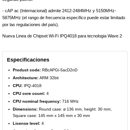
- cAP ac (Internacional) admite 2412-2484MHz y 5150MHz-
5875MHz (el rango de frecuencia específico puede estar limitado
por las regulaciones del país).
Nueva Linea de Chipset Wi-Fi IPQ4018 para tecnologia Wave 2
Especificaciones
Product code:
RBcAPGi-5acD2nD
Architecture:
ARM 32bit
CPU:
IPQ-4018
CPU core count:
4
CPU nominal frequency:
716 MHz
Dimensions:
Round case: ⌀ 136 mm, height: 30 mm;
Square case: 145 mm x 145 mm x 30 mm
License level:
4