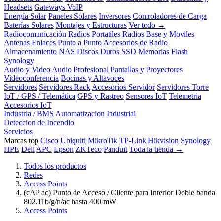
Headsets
Gateways VoIP
Energía Solar
Paneles Solares
Inversores
Controladores de Carga
Baterías Solares
Montajes y Estructuras
Ver todo →
Radiocomunicación
Radios Portatiles
Radios Base y Moviles
Antenas
Enlaces Punto a Punto
Accesorios de Radio
Almacenamiento
NAS
Discos Duros
SSD
Memorias Flash
Synology
Audio y Video
Audio Profesional
Pantallas y Proyectores
Videoconferencia
Bocinas y Altavoces
Servidores
Servidores Rack
Accesorios Servidor
Servidores Torre
IoT / GPS / Telemática
GPS y Rastreo
Sensores IoT
Telemetria
Accesorios IoT
Industria / BMS
Automatizacion Industrial
Deteccion de Incendio
Servicios
Marcas top
Cisco
Ubiquiti
MikroTik
TP-Link
Hikvision
Synology
HPE
Dell
APC
Epson
ZKTeco
Panduit
Toda la tienda →
Todos los productos
Redes
Access Points
(cAP ac) Punto de Acceso / Cliente para Interior Doble banda
802.11b/g/n/ac hasta 400 mW
Access Points