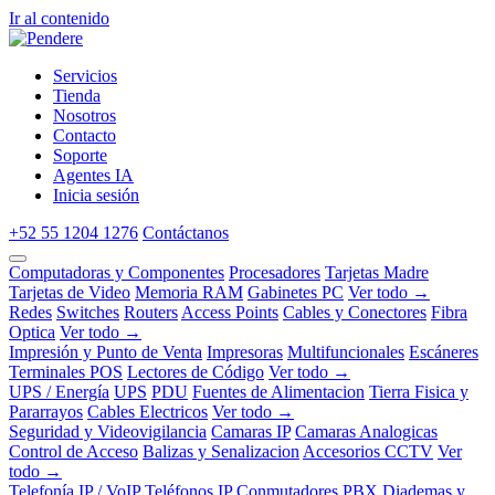
Ir al contenido
Servicios
Tienda
Nosotros
Contacto
Soporte
Agentes IA
Inicia sesión
+52 55 1204 1276
Contáctanos
Computadoras y Componentes
Procesadores
Tarjetas Madre
Tarjetas de Video
Memoria RAM
Gabinetes PC
Ver todo →
Redes
Switches
Routers
Access Points
Cables y Conectores
Fibra
Optica
Ver todo →
Impresión y Punto de Venta
Impresoras
Multifuncionales
Escáneres
Terminales POS
Lectores de Código
Ver todo →
UPS / Energía
UPS
PDU
Fuentes de Alimentacion
Tierra Fisica y
Pararrayos
Cables Electricos
Ver todo →
Seguridad y Videovigilancia
Camaras IP
Camaras Analogicas
Control de Acceso
Balizas y Senalizacion
Accesorios CCTV
Ver
todo →
Telefonía IP / VoIP
Teléfonos IP
Conmutadores PBX
Diademas y