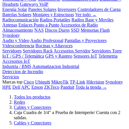
Headsets
Gateways VoIP
Energía Solar
Paneles Solares
Inversores
Controladores de Carga
Baterías Solares
Montajes y Estructuras
Ver todo →
Radiocomunicación
Radios Portatiles
Radios Base y Moviles
Antenas
Enlaces Punto a Punto
Accesorios de Radio
Almacenamiento
NAS
Discos Duros
SSD
Memorias Flash
Synology
Audio y Video
Audio Profesional
Pantallas y Proyectores
Videoconferencia
Bocinas y Altavoces
Servidores
Servidores Rack
Accesorios Servidor
Servidores Torre
IoT / GPS / Telemática
GPS y Rastreo
Sensores IoT
Telemetria
Accesorios IoT
Industria / BMS
Automatizacion Industrial
Deteccion de Incendio
Servicios
Marcas top
Cisco
Ubiquiti
MikroTik
TP-Link
Hikvision
Synology
HPE
Dell
APC
Epson
ZKTeco
Panduit
Toda la tienda →
Todos los productos
Redes
Cables y Conectores
Caja Cuadra de 3/4" a Prueba de Intemperie/ Cuenta con 2
salidas.
Cables y Conectores