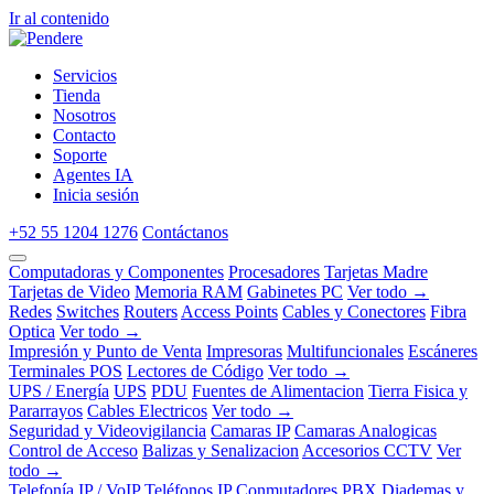
Ir al contenido
Servicios
Tienda
Nosotros
Contacto
Soporte
Agentes IA
Inicia sesión
+52 55 1204 1276
Contáctanos
Computadoras y Componentes
Procesadores
Tarjetas Madre
Tarjetas de Video
Memoria RAM
Gabinetes PC
Ver todo →
Redes
Switches
Routers
Access Points
Cables y Conectores
Fibra
Optica
Ver todo →
Impresión y Punto de Venta
Impresoras
Multifuncionales
Escáneres
Terminales POS
Lectores de Código
Ver todo →
UPS / Energía
UPS
PDU
Fuentes de Alimentacion
Tierra Fisica y
Pararrayos
Cables Electricos
Ver todo →
Seguridad y Videovigilancia
Camaras IP
Camaras Analogicas
Control de Acceso
Balizas y Senalizacion
Accesorios CCTV
Ver
todo →
Telefonía IP / VoIP
Teléfonos IP
Conmutadores PBX
Diademas y