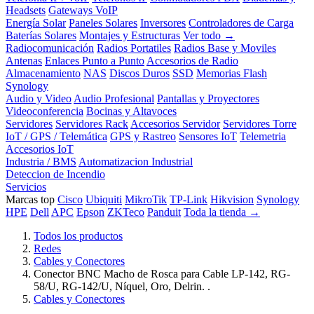
Headsets
Gateways VoIP
Energía Solar
Paneles Solares
Inversores
Controladores de Carga
Baterías Solares
Montajes y Estructuras
Ver todo →
Radiocomunicación
Radios Portatiles
Radios Base y Moviles
Antenas
Enlaces Punto a Punto
Accesorios de Radio
Almacenamiento
NAS
Discos Duros
SSD
Memorias Flash
Synology
Audio y Video
Audio Profesional
Pantallas y Proyectores
Videoconferencia
Bocinas y Altavoces
Servidores
Servidores Rack
Accesorios Servidor
Servidores Torre
IoT / GPS / Telemática
GPS y Rastreo
Sensores IoT
Telemetria
Accesorios IoT
Industria / BMS
Automatizacion Industrial
Deteccion de Incendio
Servicios
Marcas top
Cisco
Ubiquiti
MikroTik
TP-Link
Hikvision
Synology
HPE
Dell
APC
Epson
ZKTeco
Panduit
Toda la tienda →
Todos los productos
Redes
Cables y Conectores
Conector BNC Macho de Rosca para Cable LP-142, RG-
58/U, RG-142/U, Níquel, Oro, Delrin. .
Cables y Conectores