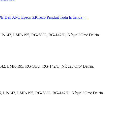
PE
Dell
APC
Epson
ZKTeco
Panduit
Toda la tienda →
 LP-142, LMR-195, RG-58/U, RG-142/U, Níquel/ Oro/ Delrin.