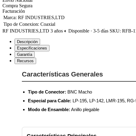
Envío Nacional
Compra Segura
Facturación
Marca
:
RF INDUSTRIES,LTD
Tipo de Conexion
:
Coaxial
RF INDUSTRIES,LTD
3 años
◐ Disponible · 3-5 días
SKU: RFB-1
Descripción
Especificaciones
Garantía
Recursos
Características Generales
Tipo de Conector:
BNC Macho
Especial para Cable:
LP-195, LP-142, LMR-195, RG-
Modo de Ensamble:
Anillo plegable
Características Principales