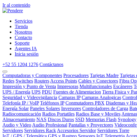
Ir al contenido
Servicios
Tienda
Nosotros
Contacto
Soporte
Agentes IA
Inicia sesión
+52 55 1204 1276
Contáctanos
Computadoras y Componentes
Procesadores
Tarjetas Madre
Tarjetas
Redes
Switches
Routers
Access Points
Cables y Conectores
Fibra Op
Impresión y Punto de Venta
Impresoras
Multifuncionales
Escáneres
T
UPS / Energía
UPS
PDU
Fuentes de Alimentacion
Tierra Fisica y Pa
Seguridad y Videovigilancia
Camaras IP
Camaras Analogicas
Contro
Telefonía IP / VoIP
Teléfonos IP
Conmutadores PBX
Diademas y Hea
Energía Solar
Paneles Solares
Inversores
Controladores de Carga
Bat
Radiocomunicación
Radios Portatiles
Radios Base y Moviles
Antena
Almacenamiento
NAS
Discos Duros
SSD
Memorias Flash
Synology
Audio y Video
Audio Profesional
Pantallas y Proyectores
Videoconfe
Servidores
Servidores Rack
Accesorios Servidor
Servidores Torre
IoT / GPS / Telemática
GPS y Rastreo
Sensores IoT
Telemetria
Acces