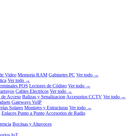
 de Video
Memoria RAM
Gabinetes PC
Ver todo →
tica
Ver todo →
erminales POS
Lectores de Código
Ver todo →
rarrayos
Cables Electricos
Ver todo →
l de Acceso
Balizas y Senalizacion
Accesorios CCTV
Ver todo →
dsets
Gateways VoIP
erías Solares
Montajes y Estructuras
Ver todo →
s
Enlaces Punto a Punto
Accesorios de Radio
rencia
Bocinas y Altavoces
orios IoT