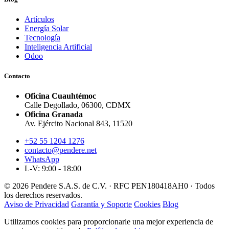
Artículos
Energía Solar
Tecnología
Inteligencia Artificial
Odoo
Contacto
Oficina Cuauhtémoc
Calle Degollado, 06300, CDMX
Oficina Granada
Av. Ejército Nacional 843, 11520
+52 55 1204 1276
contacto@pendere.net
WhatsApp
L-V: 9:00 - 18:00
© 2026 Pendere S.A.S. de C.V. · RFC PEN180418AH0 · Todos
los derechos reservados.
Aviso de Privacidad
Garantía y Soporte
Cookies
Blog
Utilizamos cookies para proporcionarle una mejor experiencia de