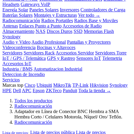
Headsets
Gateways VoIP
Energía Solar
Paneles Solares
Inversores
Controladores de Carga
Baterías Solares
Montajes y Estructuras
Ver todo →
Radiocomunicación
Radios Portatiles
Radios Base y Moviles
Antenas
Enlaces Punto a Punto
Accesorios de Radio
Almacenamiento
NAS
Discos Duros
SSD
Memorias Flash
Synology
Audio y Video
Audio Profesional
Pantallas y Proyectores
Videoconferencia
Bocinas y Altavoces
Servidores
Servidores Rack
Accesorios Servidor
Servidores Torre
IoT / GPS / Telemática
GPS y Rastreo
Sensores IoT
Telemetria
Accesorios IoT
Industria / BMS
Automatizacion Industrial
Deteccion de Incendio
Servicios
Marcas top
Cisco
Ubiquiti
MikroTik
TP-Link
Hikvision
Synology
HPE
Dell
APC
Epson
ZKTeco
Panduit
Toda la tienda →
Todos los productos
Radiocomunicación
Adaptador en Línea de Conector BNC Hembra a SMA
Hembra Corto / Celulares Motorola, Níquel/ Oro/ Teflón.
Radiocomunicación
Lista de precios pública
Lista de precios
Lista de precios: