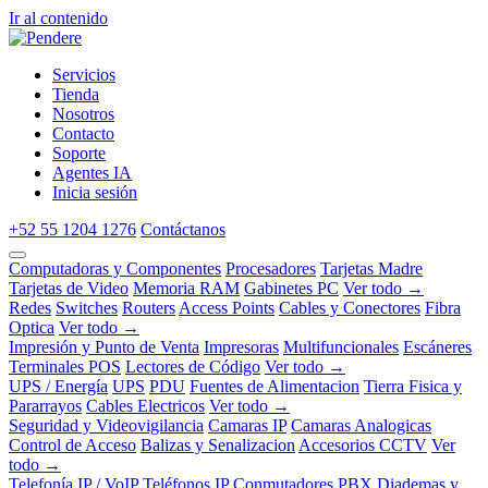
Ir al contenido
Servicios
Tienda
Nosotros
Contacto
Soporte
Agentes IA
Inicia sesión
+52 55 1204 1276
Contáctanos
Computadoras y Componentes
Procesadores
Tarjetas Madre
Tarjetas de Video
Memoria RAM
Gabinetes PC
Ver todo →
Redes
Switches
Routers
Access Points
Cables y Conectores
Fibra
Optica
Ver todo →
Impresión y Punto de Venta
Impresoras
Multifuncionales
Escáneres
Terminales POS
Lectores de Código
Ver todo →
UPS / Energía
UPS
PDU
Fuentes de Alimentacion
Tierra Fisica y
Pararrayos
Cables Electricos
Ver todo →
Seguridad y Videovigilancia
Camaras IP
Camaras Analogicas
Control de Acceso
Balizas y Senalizacion
Accesorios CCTV
Ver
todo →
Telefonía IP / VoIP
Teléfonos IP
Conmutadores PBX
Diademas y