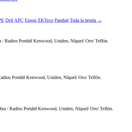
PE
Dell
APC
Epson
ZKTeco
Panduit
Toda la tienda →
Radios Portátil Kenwood, Uniden, Níquel/ Oro/ Teflón.