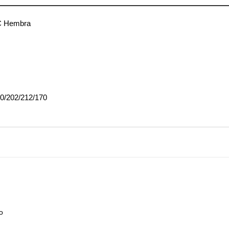
C Hembra
/202/212/170
o