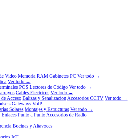
 de Video
Memoria RAM
Gabinetes PC
Ver todo →
tica
Ver todo →
erminales POS
Lectores de Código
Ver todo →
rarrayos
Cables Electricos
Ver todo →
l de Acceso
Balizas y Senalizacion
Accesorios CCTV
Ver todo →
dsets
Gateways VoIP
erías Solares
Montajes y Estructuras
Ver todo →
s
Enlaces Punto a Punto
Accesorios de Radio
rencia
Bocinas y Altavoces
orios IoT