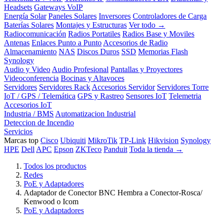
Headsets
Gateways VoIP
Energía Solar
Paneles Solares
Inversores
Controladores de Carga
Baterías Solares
Montajes y Estructuras
Ver todo →
Radiocomunicación
Radios Portatiles
Radios Base y Moviles
Antenas
Enlaces Punto a Punto
Accesorios de Radio
Almacenamiento
NAS
Discos Duros
SSD
Memorias Flash
Synology
Audio y Video
Audio Profesional
Pantallas y Proyectores
Videoconferencia
Bocinas y Altavoces
Servidores
Servidores Rack
Accesorios Servidor
Servidores Torre
IoT / GPS / Telemática
GPS y Rastreo
Sensores IoT
Telemetria
Accesorios IoT
Industria / BMS
Automatizacion Industrial
Deteccion de Incendio
Servicios
Marcas top
Cisco
Ubiquiti
MikroTik
TP-Link
Hikvision
Synology
HPE
Dell
APC
Epson
ZKTeco
Panduit
Toda la tienda →
Todos los productos
Redes
PoE y Adaptadores
Adaptador de Conector BNC Hembra a Conector-Rosca/
Kenwood o Icom
PoE y Adaptadores