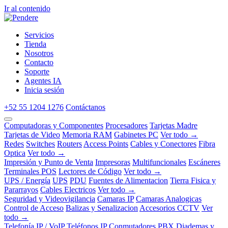
Ir al contenido
Servicios
Tienda
Nosotros
Contacto
Soporte
Agentes IA
Inicia sesión
+52 55 1204 1276
Contáctanos
Computadoras y Componentes
Procesadores
Tarjetas Madre
Tarjetas de Video
Memoria RAM
Gabinetes PC
Ver todo →
Redes
Switches
Routers
Access Points
Cables y Conectores
Fibra
Optica
Ver todo →
Impresión y Punto de Venta
Impresoras
Multifuncionales
Escáneres
Terminales POS
Lectores de Código
Ver todo →
UPS / Energía
UPS
PDU
Fuentes de Alimentacion
Tierra Fisica y
Pararrayos
Cables Electricos
Ver todo →
Seguridad y Videovigilancia
Camaras IP
Camaras Analogicas
Control de Acceso
Balizas y Senalizacion
Accesorios CCTV
Ver
todo →
Telefonía IP / VoIP
Teléfonos IP
Conmutadores PBX
Diademas y