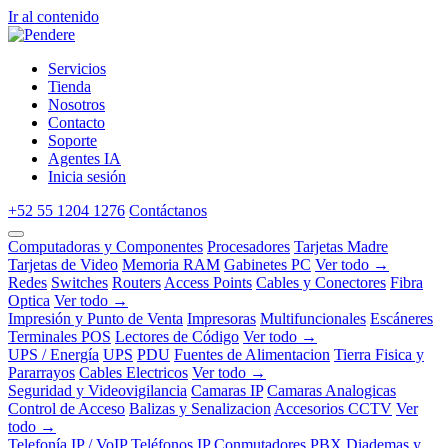
Ir al contenido
Servicios
Tienda
Nosotros
Contacto
Soporte
Agentes IA
Inicia sesión
+52 55 1204 1276
Contáctanos
Computadoras y Componentes
Procesadores
Tarjetas Madre
Tarjetas de Video
Memoria RAM
Gabinetes PC
Ver todo →
Redes
Switches
Routers
Access Points
Cables y Conectores
Fibra
Optica
Ver todo →
Impresión y Punto de Venta
Impresoras
Multifuncionales
Escáneres
Terminales POS
Lectores de Código
Ver todo →
UPS / Energía
UPS
PDU
Fuentes de Alimentacion
Tierra Fisica y
Pararrayos
Cables Electricos
Ver todo →
Seguridad y Videovigilancia
Camaras IP
Camaras Analogicas
Control de Acceso
Balizas y Senalizacion
Accesorios CCTV
Ver
todo →
Telefonía IP / VoIP
Teléfonos IP
Conmutadores PBX
Diademas y