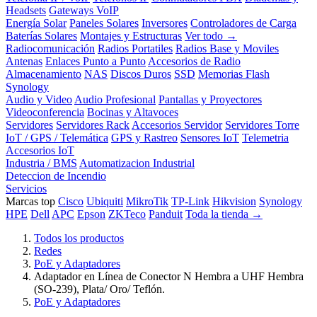
Headsets
Gateways VoIP
Energía Solar
Paneles Solares
Inversores
Controladores de Carga
Baterías Solares
Montajes y Estructuras
Ver todo →
Radiocomunicación
Radios Portatiles
Radios Base y Moviles
Antenas
Enlaces Punto a Punto
Accesorios de Radio
Almacenamiento
NAS
Discos Duros
SSD
Memorias Flash
Synology
Audio y Video
Audio Profesional
Pantallas y Proyectores
Videoconferencia
Bocinas y Altavoces
Servidores
Servidores Rack
Accesorios Servidor
Servidores Torre
IoT / GPS / Telemática
GPS y Rastreo
Sensores IoT
Telemetria
Accesorios IoT
Industria / BMS
Automatizacion Industrial
Deteccion de Incendio
Servicios
Marcas top
Cisco
Ubiquiti
MikroTik
TP-Link
Hikvision
Synology
HPE
Dell
APC
Epson
ZKTeco
Panduit
Toda la tienda →
Todos los productos
Redes
PoE y Adaptadores
Adaptador en Línea de Conector N Hembra a UHF Hembra
(SO-239), Plata/ Oro/ Teflón.
PoE y Adaptadores