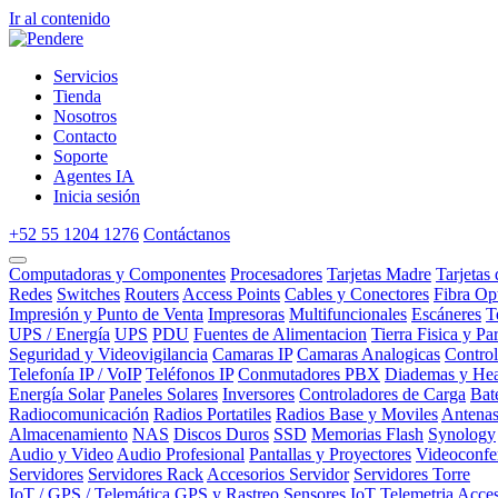
Ir al contenido
Servicios
Tienda
Nosotros
Contacto
Soporte
Agentes IA
Inicia sesión
+52 55 1204 1276
Contáctanos
Computadoras y Componentes
Procesadores
Tarjetas Madre
Tarjetas
Redes
Switches
Routers
Access Points
Cables y Conectores
Fibra Op
Impresión y Punto de Venta
Impresoras
Multifuncionales
Escáneres
T
UPS / Energía
UPS
PDU
Fuentes de Alimentacion
Tierra Fisica y Pa
Seguridad y Videovigilancia
Camaras IP
Camaras Analogicas
Contro
Telefonía IP / VoIP
Teléfonos IP
Conmutadores PBX
Diademas y Hea
Energía Solar
Paneles Solares
Inversores
Controladores de Carga
Bat
Radiocomunicación
Radios Portatiles
Radios Base y Moviles
Antena
Almacenamiento
NAS
Discos Duros
SSD
Memorias Flash
Synology
Audio y Video
Audio Profesional
Pantallas y Proyectores
Videoconfe
Servidores
Servidores Rack
Accesorios Servidor
Servidores Torre
IoT / GPS / Telemática
GPS y Rastreo
Sensores IoT
Telemetria
Acces