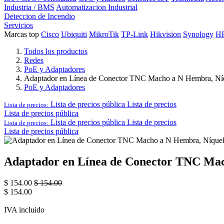
Industria / BMS
Automatizacion Industrial
Deteccion de Incendio
Servicios
Marcas top
Cisco
Ubiquiti
MikroTik
TP-Link
Hikvision
Synology
H
Todos los productos
Redes
PoE y Adaptadores
Adaptador en Línea de Conector TNC Macho a N Hembra, Níqu
PoE y Adaptadores
Lista de precios pública
Lista de precios
Lista de precios:
Lista de precios pública
Lista de precios pública
Lista de precios
Lista de precios:
Lista de precios pública
Adaptador en Línea de Conector TNC Mach
$
154.00
$
154.00
$
154.00
IVA incluido