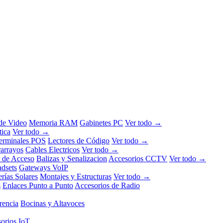
 de Video
Memoria RAM
Gabinetes PC
Ver todo →
tica
Ver todo →
erminales POS
Lectores de Código
Ver todo →
rarrayos
Cables Electricos
Ver todo →
l de Acceso
Balizas y Senalizacion
Accesorios CCTV
Ver todo →
dsets
Gateways VoIP
erías Solares
Montajes y Estructuras
Ver todo →
s
Enlaces Punto a Punto
Accesorios de Radio
rencia
Bocinas y Altavoces
orios IoT