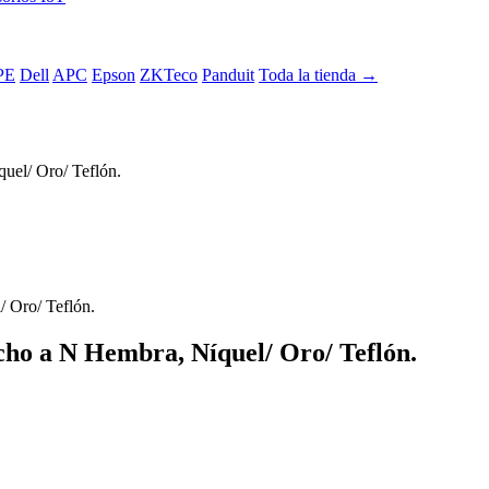
PE
Dell
APC
Epson
ZKTeco
Panduit
Toda la tienda →
el/ Oro/ Teflón.
o a N Hembra, Níquel/ Oro/ Teflón.