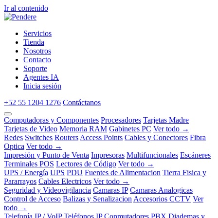
Ir al contenido
Servicios
Tienda
Nosotros
Contacto
Soporte
Agentes IA
Inicia sesión
+52 55 1204 1276
Contáctanos
Computadoras y Componentes
Procesadores
Tarjetas Madre
Tarjetas de Video
Memoria RAM
Gabinetes PC
Ver todo →
Redes
Switches
Routers
Access Points
Cables y Conectores
Fibra
Optica
Ver todo →
Impresión y Punto de Venta
Impresoras
Multifuncionales
Escáneres
Terminales POS
Lectores de Código
Ver todo →
UPS / Energía
UPS
PDU
Fuentes de Alimentacion
Tierra Fisica y
Pararrayos
Cables Electricos
Ver todo →
Seguridad y Videovigilancia
Camaras IP
Camaras Analogicas
Control de Acceso
Balizas y Senalizacion
Accesorios CCTV
Ver
todo →
Telefonía IP / VoIP
Teléfonos IP
Conmutadores PBX
Diademas y