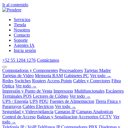
Ir al contenido
Servicios
Tienda
Nosotros
Contacto
Soporte
Agentes IA
Inicia sesión
+52 55 1204 1276
Contáctanos
Computadoras y Componentes
Procesadores
Tarjetas Madre
Tarjetas de Video
Memoria RAM
Gabinetes PC
Ver todo →
Redes
Switches
Routers
Access Points
Cables y Conectores
Fibra
Optica
Ver todo →
Impresión y Punto de Venta
Impresoras
Multifuncionales
Escáneres
Terminales POS
Lectores de Código
Ver todo →
UPS / Energía
UPS
PDU
Fuentes de Alimentacion
Tierra Fisica y
Pararrayos
Cables Electricos
Ver todo →
Seguridad y Videovigilancia
Camaras IP
Camaras Analogicas
Control de Acceso
Balizas y Senalizacion
Accesorios CCTV
Ver
todo →
Telefonía IP / VoIP
Teléfonos IP
Conmutadores PBX
Diademas y