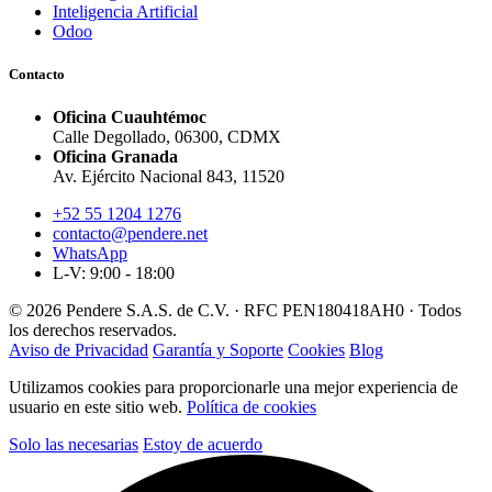
Inteligencia Artificial
Odoo
Contacto
Oficina Cuauhtémoc
Calle Degollado, 06300, CDMX
Oficina Granada
Av. Ejército Nacional 843, 11520
+52 55 1204 1276
contacto@pendere.net
WhatsApp
L-V: 9:00 - 18:00
© 2026 Pendere S.A.S. de C.V. · RFC PEN180418AH0 · Todos
los derechos reservados.
Aviso de Privacidad
Garantía y Soporte
Cookies
Blog
Utilizamos cookies para proporcionarle una mejor experiencia de
usuario en este sitio web.
Política de cookies
Solo las necesarias
Estoy de acuerdo