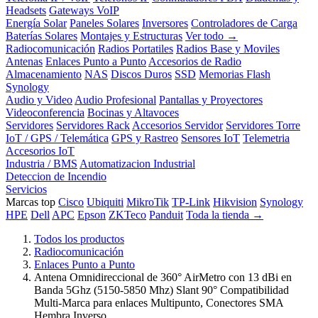
Headsets
Gateways VoIP
Energía Solar
Paneles Solares
Inversores
Controladores de Carga
Baterías Solares
Montajes y Estructuras
Ver todo →
Radiocomunicación
Radios Portatiles
Radios Base y Moviles
Antenas
Enlaces Punto a Punto
Accesorios de Radio
Almacenamiento
NAS
Discos Duros
SSD
Memorias Flash
Synology
Audio y Video
Audio Profesional
Pantallas y Proyectores
Videoconferencia
Bocinas y Altavoces
Servidores
Servidores Rack
Accesorios Servidor
Servidores Torre
IoT / GPS / Telemática
GPS y Rastreo
Sensores IoT
Telemetria
Accesorios IoT
Industria / BMS
Automatizacion Industrial
Deteccion de Incendio
Servicios
Marcas top
Cisco
Ubiquiti
MikroTik
TP-Link
Hikvision
Synology
HPE
Dell
APC
Epson
ZKTeco
Panduit
Toda la tienda →
Todos los productos
Radiocomunicación
Enlaces Punto a Punto
Antena Omnidireccional de 360° AirMetro con 13 dBi en
Banda 5Ghz (5150-5850 Mhz) Slant 90° Compatibilidad
Multi-Marca para enlaces Multipunto, Conectores SMA
Hembra Inverso.