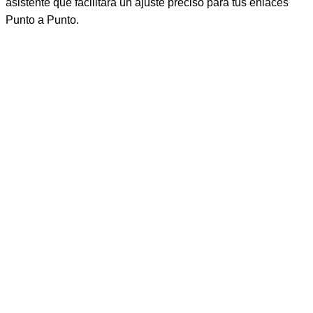
asistente que facilitará un ajuste preciso para tus enlaces
Punto a Punto.