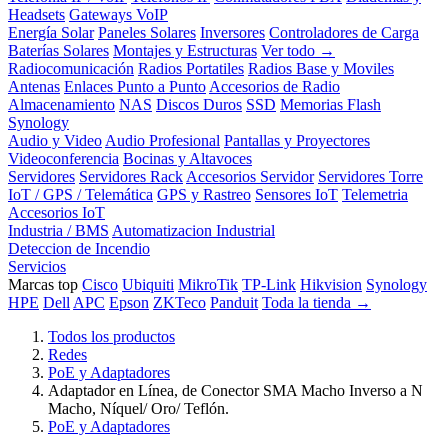
Headsets
Gateways VoIP
Energía Solar
Paneles Solares
Inversores
Controladores de Carga
Baterías Solares
Montajes y Estructuras
Ver todo →
Radiocomunicación
Radios Portatiles
Radios Base y Moviles
Antenas
Enlaces Punto a Punto
Accesorios de Radio
Almacenamiento
NAS
Discos Duros
SSD
Memorias Flash
Synology
Audio y Video
Audio Profesional
Pantallas y Proyectores
Videoconferencia
Bocinas y Altavoces
Servidores
Servidores Rack
Accesorios Servidor
Servidores Torre
IoT / GPS / Telemática
GPS y Rastreo
Sensores IoT
Telemetria
Accesorios IoT
Industria / BMS
Automatizacion Industrial
Deteccion de Incendio
Servicios
Marcas top
Cisco
Ubiquiti
MikroTik
TP-Link
Hikvision
Synology
HPE
Dell
APC
Epson
ZKTeco
Panduit
Toda la tienda →
Todos los productos
Redes
PoE y Adaptadores
Adaptador en Línea, de Conector SMA Macho Inverso a N
Macho, Níquel/ Oro/ Teflón.
PoE y Adaptadores