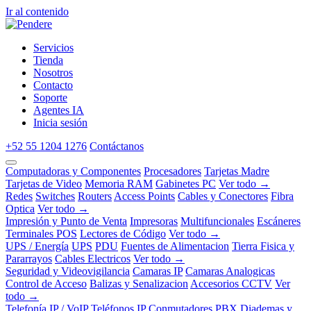
Ir al contenido
Servicios
Tienda
Nosotros
Contacto
Soporte
Agentes IA
Inicia sesión
+52 55 1204 1276
Contáctanos
Computadoras y Componentes
Procesadores
Tarjetas Madre
Tarjetas de Video
Memoria RAM
Gabinetes PC
Ver todo →
Redes
Switches
Routers
Access Points
Cables y Conectores
Fibra
Optica
Ver todo →
Impresión y Punto de Venta
Impresoras
Multifuncionales
Escáneres
Terminales POS
Lectores de Código
Ver todo →
UPS / Energía
UPS
PDU
Fuentes de Alimentacion
Tierra Fisica y
Pararrayos
Cables Electricos
Ver todo →
Seguridad y Videovigilancia
Camaras IP
Camaras Analogicas
Control de Acceso
Balizas y Senalizacion
Accesorios CCTV
Ver
todo →
Telefonía IP / VoIP
Teléfonos IP
Conmutadores PBX
Diademas y