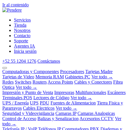
Ir al contenido
Servicios
Tienda
Nosotros
Contacto
Soporte
Agentes IA
Inicia sesión
+52 55 1204 1276
Contáctanos
Computadoras y Componentes
Procesadores
Tarjetas Madre
Tarjetas de Video
Memoria RAM
Gabinetes PC
Ver todo →
Redes
Switches
Routers
Access Points
Cables y Conectores
Fibra
Optica
Ver todo →
Impresión y Punto de Venta
Impresoras
Multifuncionales
Escáneres
Terminales POS
Lectores de Código
Ver todo →
UPS / Energía
UPS
PDU
Fuentes de Alimentacion
Tierra Fisica y
Pararrayos
Cables Electricos
Ver todo →
Seguridad y Videovigilancia
Camaras IP
Camaras Analogicas
Control de Acceso
Balizas y Senalizacion
Accesorios CCTV
Ver
todo →
Telefonía IP / VoIP
Teléfonos IP
Conmutadores PBX
Diademas y