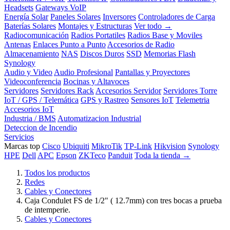
Headsets
Gateways VoIP
Energía Solar
Paneles Solares
Inversores
Controladores de Carga
Baterías Solares
Montajes y Estructuras
Ver todo →
Radiocomunicación
Radios Portatiles
Radios Base y Moviles
Antenas
Enlaces Punto a Punto
Accesorios de Radio
Almacenamiento
NAS
Discos Duros
SSD
Memorias Flash
Synology
Audio y Video
Audio Profesional
Pantallas y Proyectores
Videoconferencia
Bocinas y Altavoces
Servidores
Servidores Rack
Accesorios Servidor
Servidores Torre
IoT / GPS / Telemática
GPS y Rastreo
Sensores IoT
Telemetria
Accesorios IoT
Industria / BMS
Automatizacion Industrial
Deteccion de Incendio
Servicios
Marcas top
Cisco
Ubiquiti
MikroTik
TP-Link
Hikvision
Synology
HPE
Dell
APC
Epson
ZKTeco
Panduit
Toda la tienda →
Todos los productos
Redes
Cables y Conectores
Caja Condulet FS de 1/2" ( 12.7mm) con tres bocas a prueba
de intemperie.
Cables y Conectores