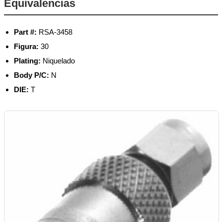
Equivalencias
Part #:
RSA-3458
Figura:
30
Plating:
Niquelado
Body P/C:
N
DIE:
T