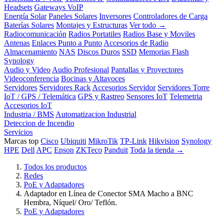
Headsets
Gateways VoIP
Energía Solar
Paneles Solares
Inversores
Controladores de Carga
Baterías Solares
Montajes y Estructuras
Ver todo →
Radiocomunicación
Radios Portatiles
Radios Base y Moviles
Antenas
Enlaces Punto a Punto
Accesorios de Radio
Almacenamiento
NAS
Discos Duros
SSD
Memorias Flash
Synology
Audio y Video
Audio Profesional
Pantallas y Proyectores
Videoconferencia
Bocinas y Altavoces
Servidores
Servidores Rack
Accesorios Servidor
Servidores Torre
IoT / GPS / Telemática
GPS y Rastreo
Sensores IoT
Telemetria
Accesorios IoT
Industria / BMS
Automatizacion Industrial
Deteccion de Incendio
Servicios
Marcas top
Cisco
Ubiquiti
MikroTik
TP-Link
Hikvision
Synology
HPE
Dell
APC
Epson
ZKTeco
Panduit
Toda la tienda →
Todos los productos
Redes
PoE y Adaptadores
Adaptador en Línea de Conector SMA Macho a BNC
Hembra, Níquel/ Oro/ Teflón.
PoE y Adaptadores