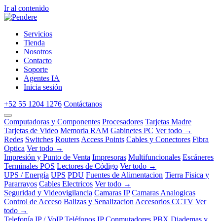
Ir al contenido
Servicios
Tienda
Nosotros
Contacto
Soporte
Agentes IA
Inicia sesión
+52 55 1204 1276
Contáctanos
Computadoras y Componentes
Procesadores
Tarjetas Madre
Tarjetas de Video
Memoria RAM
Gabinetes PC
Ver todo →
Redes
Switches
Routers
Access Points
Cables y Conectores
Fibra
Optica
Ver todo →
Impresión y Punto de Venta
Impresoras
Multifuncionales
Escáneres
Terminales POS
Lectores de Código
Ver todo →
UPS / Energía
UPS
PDU
Fuentes de Alimentacion
Tierra Fisica y
Pararrayos
Cables Electricos
Ver todo →
Seguridad y Videovigilancia
Camaras IP
Camaras Analogicas
Control de Acceso
Balizas y Senalizacion
Accesorios CCTV
Ver
todo →
Telefonía IP / VoIP
Teléfonos IP
Conmutadores PBX
Diademas y