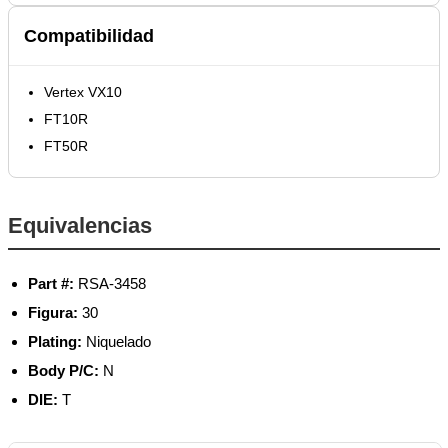
Compatibilidad
Vertex VX10
FT10R
FT50R
Equivalencias
Part #:
RSA-3458
Figura:
30
Plating:
Niquelado
Body P/C:
N
DIE:
T