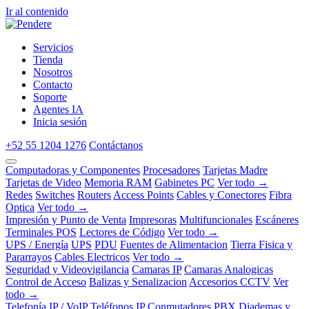
Ir al contenido
Servicios
Tienda
Nosotros
Contacto
Soporte
Agentes IA
Inicia sesión
+52 55 1204 1276
Contáctanos
Computadoras y Componentes
Procesadores
Tarjetas Madre
Tarjetas de Video
Memoria RAM
Gabinetes PC
Ver todo →
Redes
Switches
Routers
Access Points
Cables y Conectores
Fibra
Optica
Ver todo →
Impresión y Punto de Venta
Impresoras
Multifuncionales
Escáneres
Terminales POS
Lectores de Código
Ver todo →
UPS / Energía
UPS
PDU
Fuentes de Alimentacion
Tierra Fisica y
Pararrayos
Cables Electricos
Ver todo →
Seguridad y Videovigilancia
Camaras IP
Camaras Analogicas
Control de Acceso
Balizas y Senalizacion
Accesorios CCTV
Ver
todo →
Telefonía IP / VoIP
Teléfonos IP
Conmutadores PBX
Diademas y