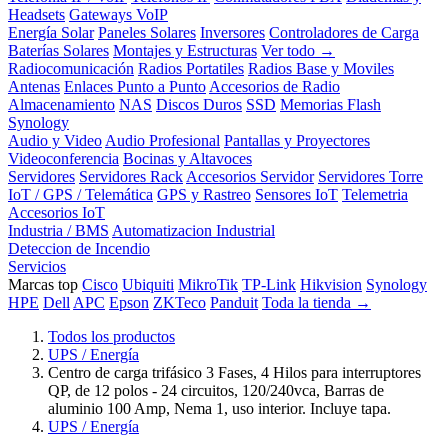
Headsets
Gateways VoIP
Energía Solar
Paneles Solares
Inversores
Controladores de Carga
Baterías Solares
Montajes y Estructuras
Ver todo →
Radiocomunicación
Radios Portatiles
Radios Base y Moviles
Antenas
Enlaces Punto a Punto
Accesorios de Radio
Almacenamiento
NAS
Discos Duros
SSD
Memorias Flash
Synology
Audio y Video
Audio Profesional
Pantallas y Proyectores
Videoconferencia
Bocinas y Altavoces
Servidores
Servidores Rack
Accesorios Servidor
Servidores Torre
IoT / GPS / Telemática
GPS y Rastreo
Sensores IoT
Telemetria
Accesorios IoT
Industria / BMS
Automatizacion Industrial
Deteccion de Incendio
Servicios
Marcas top
Cisco
Ubiquiti
MikroTik
TP-Link
Hikvision
Synology
HPE
Dell
APC
Epson
ZKTeco
Panduit
Toda la tienda →
Todos los productos
UPS / Energía
Centro de carga trifásico 3 Fases, 4 Hilos para interruptores
QP, de 12 polos - 24 circuitos, 120/240vca, Barras de
aluminio 100 Amp, Nema 1, uso interior. Incluye tapa.
UPS / Energía