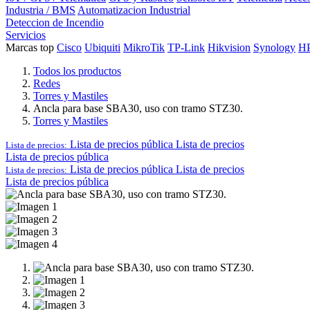
Industria / BMS
Automatizacion Industrial
Deteccion de Incendio
Servicios
Marcas top
Cisco
Ubiquiti
MikroTik
TP-Link
Hikvision
Synology
H
Todos los productos
Redes
Torres y Mastiles
Ancla para base SBA30, uso con tramo STZ30.
Torres y Mastiles
Lista de precios pública
Lista de precios
Lista de precios:
Lista de precios pública
Lista de precios pública
Lista de precios
Lista de precios:
Lista de precios pública