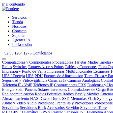
Ir al contenido
Servicios
Tienda
Nosotros
Contacto
Soporte
Agentes IA
Inicia sesión
+52 55 1204 1276
Contáctanos
Computadoras y Componentes
Procesadores
Tarjetas Madre
Tarjetas
Redes
Switches
Routers
Access Points
Cables y Conectores
Fibra Op
Impresión y Punto de Venta
Impresoras
Multifuncionales
Escáneres
T
UPS / Energía
UPS
PDU
Fuentes de Alimentacion
Tierra Fisica y Pa
Seguridad y Videovigilancia
Camaras IP
Camaras Analogicas
Contro
Telefonía IP / VoIP
Teléfonos IP
Conmutadores PBX
Diademas y Hea
Energía Solar
Paneles Solares
Inversores
Controladores de Carga
Bat
Radiocomunicación
Radios Portatiles
Radios Base y Moviles
Antena
Almacenamiento
NAS
Discos Duros
SSD
Memorias Flash
Synology
Audio y Video
Audio Profesional
Pantallas y Proyectores
Videoconfe
Servidores
Servidores Rack
Accesorios Servidor
Servidores Torre
IoT / GPS / Telemática
GPS y Rastreo
Sensores IoT
Telemetria
Acces