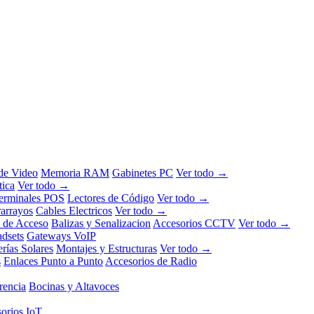
 de Video
Memoria RAM
Gabinetes PC
Ver todo →
tica
Ver todo →
erminales POS
Lectores de Código
Ver todo →
rarrayos
Cables Electricos
Ver todo →
l de Acceso
Balizas y Senalizacion
Accesorios CCTV
Ver todo →
dsets
Gateways VoIP
erías Solares
Montajes y Estructuras
Ver todo →
s
Enlaces Punto a Punto
Accesorios de Radio
rencia
Bocinas y Altavoces
orios IoT